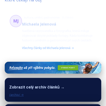
kultura, umění, gastronomie
35 článků
MJ
Michaela Jelenová
Nadšená cestovatelka a fotografka, která miluje
objevovat skryté poklady Evropy. Ráda kombinuje
historii s uměním a gastronomií při svých cestách.
Všechny články od Michaela Jelenová →
Zobrazit celý archiv článků →
/archiv/ →