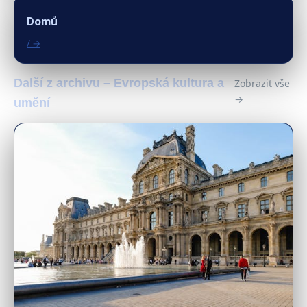
Domů
/ →
Další z archivu – Evropská kultura a
Zobrazit vše
→
umění