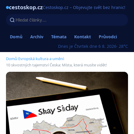
cestoskop.cz
Cestoskop.cz – Objevujte svět bez hranic!
Domů
Archiv
Témata
Kontakt
Průvodci
Dnes je Čtvrtek dne 6 8. 2026
· 28°C
Domů
›
Evropská kultura a umění
›
10 skvostných tajemství Česka: Místa, která musíte vidět!