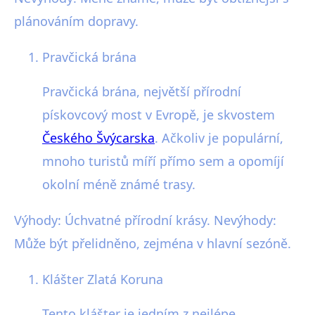
plánováním dopravy.
Pravčická brána
Pravčická brána, největší přírodní
pískovcový most v Evropě, je skvostem
Českého Švýcarska
. Ačkoliv je populární,
mnoho turistů míří přímo sem a opomíjí
okolní méně známé trasy.
Výhody: Úchvatné přírodní krásy. Nevýhody:
Může být přelidněno, zejména v hlavní sezóně.
Klášter Zlatá Koruna
Tento klášter je jedním z nejlépe