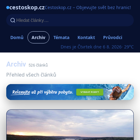
cestoskop.cz
Cestoskop.cz – Objevujte svět bez hranic!
Domů
Archiv
Témata
Kontakt
Průvodci
Dnes je Čtvrtek dne 6 8. 2026
· 29°C
Archiv
526 článků
Přehled všech článků