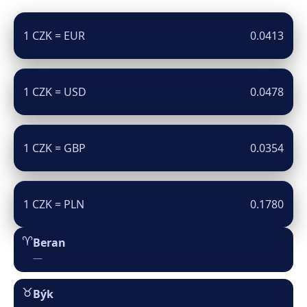
1 CZK = EUR
0.0413
1 CZK = USD
0.0478
1 CZK = GBP
0.0354
1 CZK = PLN
0.1780
♈︎
Beran
—
♉︎
Býk
—