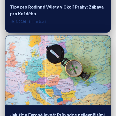
pro Každého
19. 4. 2026
· 11 min čtení
Jak žít v Evropě levně: Průvodce nejlevnějšími
destinacemi pro rok 2024