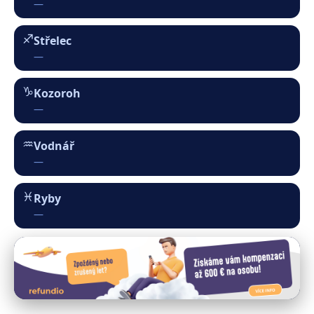
♐︎
Střelec
—
♑︎
Kozoroh
—
♒︎
Vodnář
—
♓︎
Ryby
—
© 2026 Cestoskop.cz – Průvodce světem cestování,