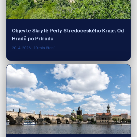
Objevte Skryté Perly Středočeského Kraje: Od
Hradů po Přírodu
20. 4. 2026
· 10 min čtení
Tipy pro Rodinné Výlety v Okolí Prahy: Zábava