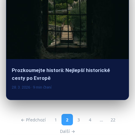
Prozkoumejte historii: Nejlepší historické
cesty po Evropě
28. 3. 2026
· 9 min čtení
← Předchozí
1
2
3
4
…
22
Další →