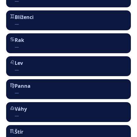
♊︎
Blíženci
—
♋︎
Rak
—
♌︎
Lev
—
♍︎
Panna
—
♎︎
Váhy
—
♏︎
Štír
—