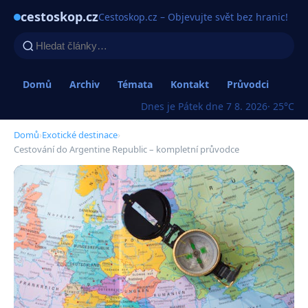
cestoskop.cz
Cestoskop.cz – Objevujte svět bez hranic!
Domů
Archiv
Témata
Kontakt
Průvodci
Dnes je Pátek dne 7 8. 2026
· 25°C
Domů
›
Exotické destinace
›
Cestování do Argentine Republic – kompletní průvodce