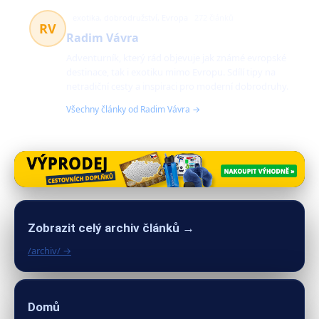
exotika, dobrodružství, Evropa
272 článků
RV
Radim Vávra
Adventurník, který rád objevuje jak známé evropské
destinace, tak i exotiku mimo Evropu. Sdílí tipy na
netradiční cesty a inspiraci pro moderní dobrodruhy.
Všechny články od Radim Vávra →
Zobrazit celý archiv článků →
/archiv/ →
Domů