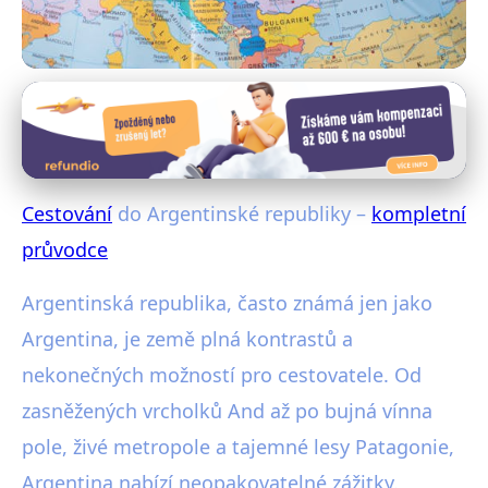
Exotické destinace
Cestování do Argentine Republic
– kompletní průvodce
Cestování
do Argentinské republiky –
kompletní
27. 1. 2026
· 4 min čtení · Autor: Radim Vávra
průvodce
Argentinská republika, často známá jen jako
Argentina, je země plná kontrastů a
nekonečných možností pro cestovatele. Od
zasněžených vrcholků And až po bujná vínna
pole, živé metropole a tajemné lesy Patagonie,
Argentina nabízí neopakovatelné zážitky.