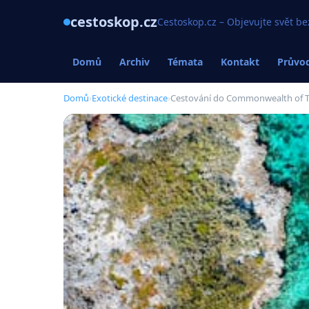
cestoskop.cz
Cestoskop.cz – Objevujte svět be
Domů
Archiv
Témata
Kontakt
Průvod
Domů
›
Exotické destinace
›
Cestování do Commonwealth of 