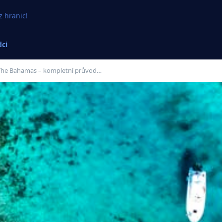
z hranic!
ci
The Bahamas – kompletní průvod…