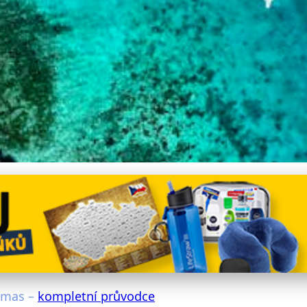
onwealth of The Bahamas 
amas –
kompletní průvodce