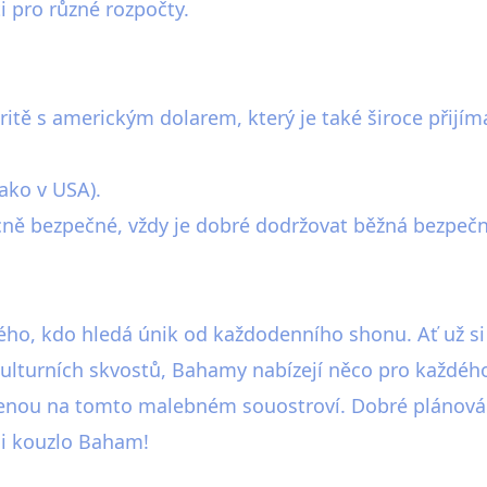
ti pro různé rozpočty.
itě s americkým dolarem, který je také široce přijím
jako v USA).
ně bezpečné, vždy je dobré dodržovat běžná bezpečn
, kdo hledá únik od každodenního shonu. Ať už si už
lturních skvostů, Bahamy nabízejí něco pro každého
enou na tomto malebném souostroví. Dobré plánování
si kouzlo Baham!