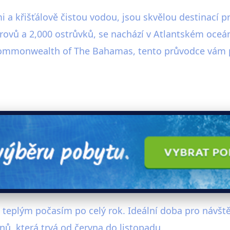
 křišťálově čistou vodou, jsou skvělou destinací p
strovů a 2,000 ostrůvků, se nachází v Atlantském oceán
Commonwealth of The Bahamas, tento průvodce vám p
eplým počasím po celý rok. Ideální doba pro návštěv
nů, která trvá od června do listopadu.