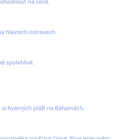
 dohodnout na ceně.
a hlavních ostrovech.
ě spolehlivé.
h úchvatných pláží na Bahamách.
pomeňte navštívit Great Blue Hole nebo