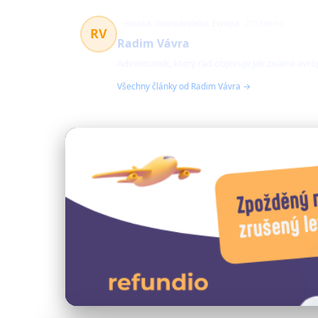
exotika, dobrodružství, Evropa
272 článků
RV
Radim Vávra
Adventurník, který rád objevuje jak známé evrop
Všechny články od Radim Vávra →