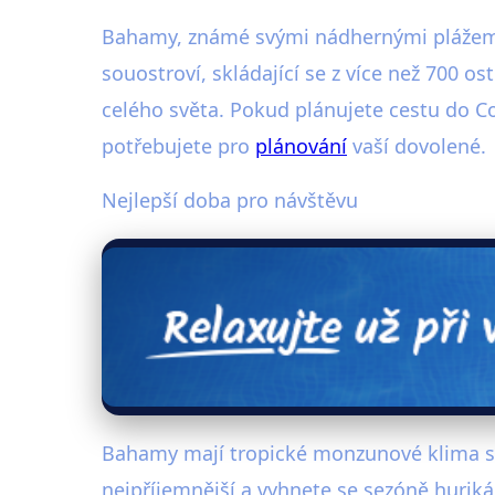
Bahamy, známé svými nádhernými plážemi a
souostroví, skládající se z více než 700 o
celého světa. Pokud plánujete cestu do 
potřebujete pro
plánování
vaší dovolené.
Nejlepší doba pro návštěvu
Bahamy mají tropické monzunové klima s t
nejpříjemnější a vyhnete se sezóně huriká