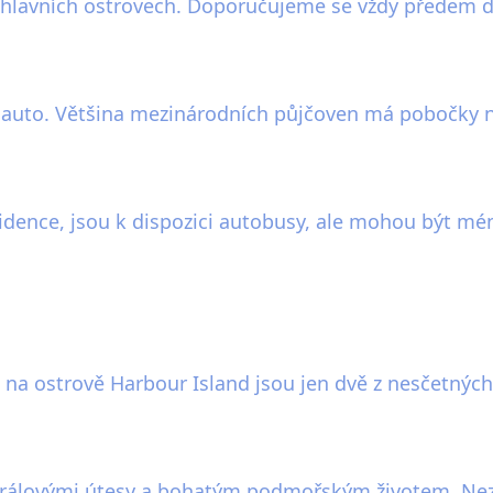
po hlavních ostrovech. Doporučujeme se vždy předem
ut auto. Většina mezinárodních půjčoven má pobočky n
idence, jsou k dispozici autobusy, ale mohou být mén
na ostrově Harbour Island jsou jen dvě z nesčetnýc
álovými útesy a bohatým podmořským životem. Neza