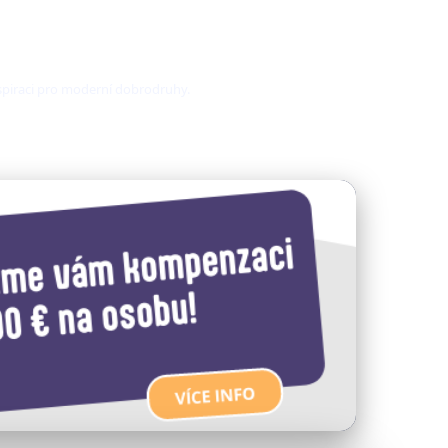
nspiraci pro moderní dobrodruhy.