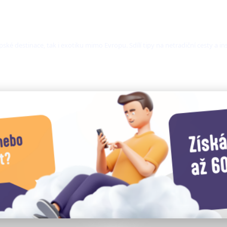
ské destinace, tak i exotiku mimo Evropu. Sdílí tipy na netradiční cesty a i