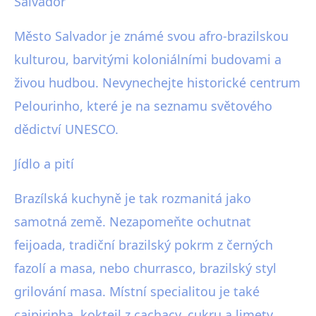
Salvador
Město Salvador je známé svou afro-brazilskou
kulturou, barvitými koloniálními budovami a
živou hudbou. Nevynechejte historické centrum
Pelourinho, které je na seznamu světového
dědictví UNESCO.
Jídlo a pití
Brazílská kuchyně je tak rozmanitá jako
samotná země. Nezapomeňte ochutnat
feijoada, tradiční brazilský pokrm z černých
fazolí a masa, nebo churrasco, brazilský styl
grilování masa. Místní specialitou je také
caipirinha, koktejl z cachaçy, cukru a limety.