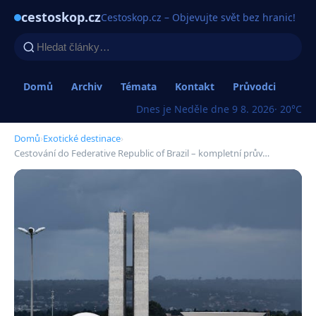
cestoskop.cz
Cestoskop.cz – Objevujte svět bez hranic!
Domů
Archiv
Témata
Kontakt
Průvodci
Dnes je Neděle dne 9 8. 2026
· 20°C
Domů
›
Exotické destinace
›
Cestování do Federative Republic of Brazil – kompletní prův…