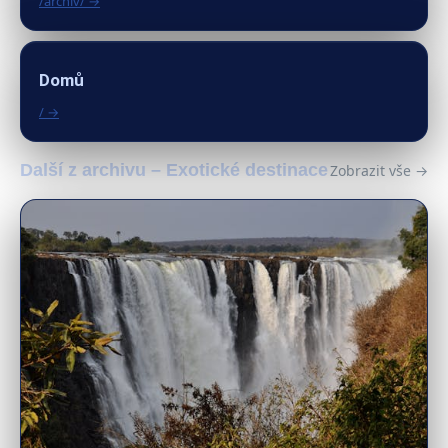
/archiv/ →
Domů
/ →
Další z archivu – Exotické destinace
Zobrazit vše →