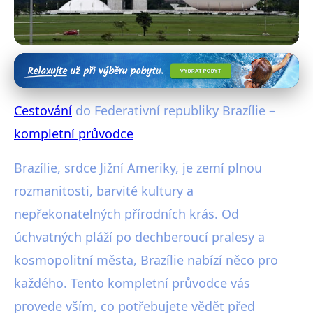
Exotické destinace
Cestování do Federative Republic
Cestování
do Federativní republiky Brazílie –
of Brazil – kompletní průvodce
kompletní průvodce
27. 1. 2026
· 4 min čtení · Autor: Radim Vávra
Brazílie, srdce Jižní Ameriky, je zemí plnou
rozmanitosti, barvité kultury a
nepřekonatelných přírodních krás. Od
úchvatných pláží po dechberoucí pralesy a
kosmopolitní města, Brazílie nabízí něco pro
každého. Tento kompletní průvodce vás
provede vším, co potřebujete vědět před