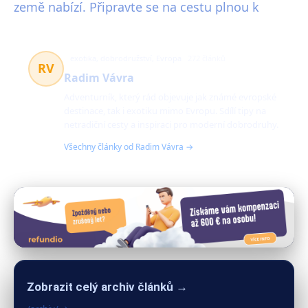
země nabízí. Připravte se na cestu plnou k
exotika, dobrodružství, Evropa
272 článků
RV
Radim Vávra
Adventurník, který rád objevuje jak známé evropské
destinace, tak i exotiku mimo Evropu. Sdílí tipy na
netradiční cesty a inspiraci pro moderní dobrodruhy.
Všechny články od Radim Vávra →
Zobrazit celý archiv článků →