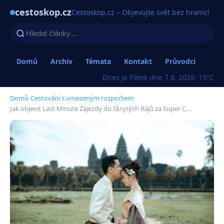
cestoskop.cz
Cestoskop.cz – Objevujte svět bez hranic!
Domů
Archiv
Témata
Kontakt
Průvodci
Dnes je Pátek dne 7 8. 2026
· 19°C
Domů
›
Cestování s omezeným rozpočtem
›
Jak objevit Last Minute Zájezdy do Skrytých Rájů za Super C…