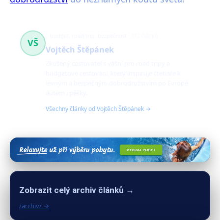
budget, road trip, bezpečnost
112 článků
VŠ
Vojtěch Štěpánek
Zkušený cestovatel s vášní pro road tripy a
budgetové cestování, který inspiruje čtenáře k
levným a bezpečným dobrodružstvím po Evropě
autem i pěšky.
Všechny články od Vojtěch Štěpánek →
Zobrazit celý archiv článků →
/archiv/ →