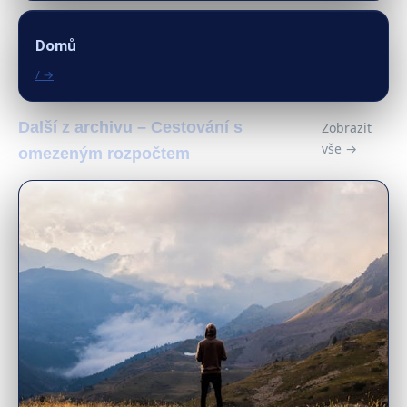
Domů
/ →
Další z archivu – Cestování s
Zobrazit
vše →
omezeným rozpočtem