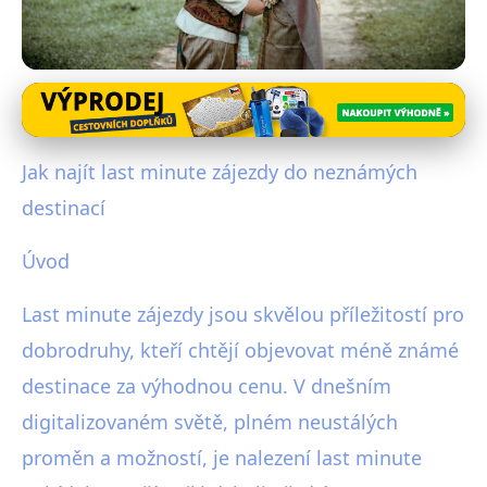
Cestování s omezeným rozpočtem
Jak objevit Last Minute Zájezdy
Jak najít last minute zájezdy do neznámých
do Skrytých Rájů za Super Ceny
destinací
5. 11. 2025
· 4 min čtení · Autor: Vojtěch Štěpánek
Úvod
Last minute zájezdy jsou skvělou příležitostí pro
dobrodruhy, kteří chtějí objevovat méně známé
destinace za výhodnou cenu. V dnešním
digitalizovaném světě, plném neustálých
proměn a možností, je nalezení last minute