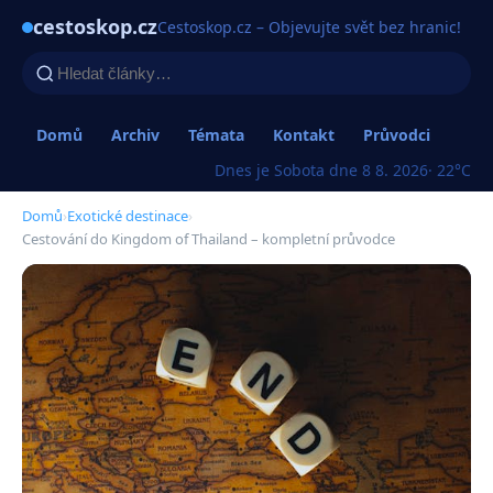
cestoskop.cz
Cestoskop.cz – Objevujte svět bez hranic!
Domů
Archiv
Témata
Kontakt
Průvodci
Dnes je Sobota dne 8 8. 2026
· 22°C
Domů
›
Exotické destinace
›
Cestování do Kingdom of Thailand – kompletní průvodce