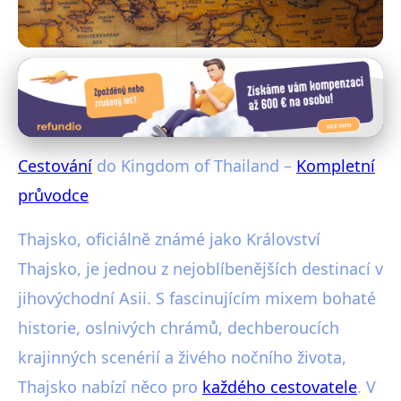
Exotické destinace
Cestování do Kingdom of
Thailand – kompletní průvodce
Cestování
do Kingdom of Thailand –
Kompletní
27. 1. 2026
· 4 min čtení · Autor: Radim Vávra
průvodce
Thajsko, oficiálně známé jako Království
Thajsko, je jednou z nejoblíbenějších destinací v
jihovýchodní Asii. S fascinujícím mixem bohaté
historie, oslnivých chrámů, dechberoucích
krajinných scenérií a živého nočního života,
Thajsko nabízí něco pro
každého cestovatele
. V