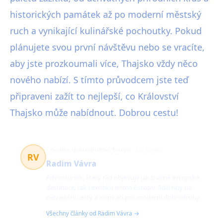
historických památek až po moderní městský
ruch a vynikající kulinářské pochoutky. Pokud
plánujete svou první návštěvu nebo se vracíte,
aby jste prozkoumali více, Thajsko vždy něco
nového nabízí. S tímto průvodcem jste teď
připraveni zažít to nejlepší, co Království
Thajsko může nabídnout. Dobrou cestu!
exotika, dobrodružství, Evropa
272 článků
RV
Radim Vávra
Adventurník, který rád objevuje jak známé evropské
destinace, tak i exotiku mimo Evropu. Sdílí tipy na
netradiční cesty a inspiraci pro moderní dobrodruhy.
Všechny články od Radim Vávra →