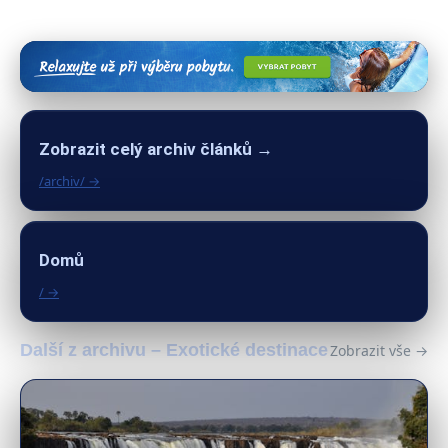
Zobrazit celý archiv článků →
/archiv/ →
Domů
/ →
Další z archivu – Exotické destinace
Zobrazit vše →