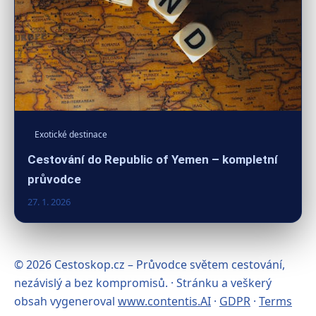
Exotické destinace
Cestování do Republic of Yemen – kompletní
průvodce
27. 1. 2026
© 2026 Cestoskop.cz – Průvodce světem cestování,
nezávislý a bez kompromisů. · Stránku a veškerý
obsah vygeneroval
www.contentis.AI
·
GDPR
·
Terms