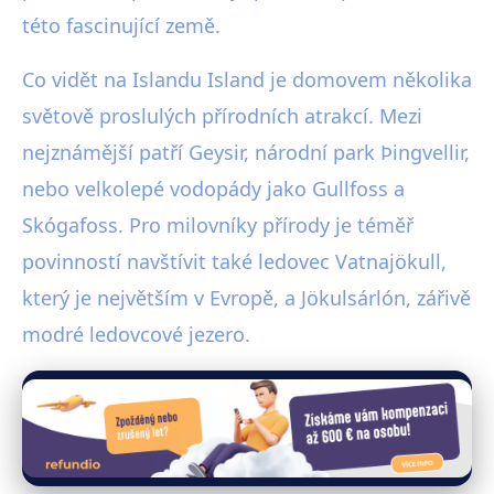
této fascinující země.
Co vidět na Islandu Island je domovem několika
světově proslulých přírodních atrakcí. Mezi
nejznámější patří Geysir, národní park Þingvellir,
nebo velkolepé vodopády jako Gullfoss a
Skógafoss. Pro milovníky přírody je téměř
povinností navštívit také ledovec Vatnajökull,
který je největším v Evropě, a Jökulsárlón, zářivě
modré ledovcové jezero.