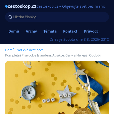
cestoskop.cz
Cestoskop.cz – Objevujte svět bez hranic!
Domů
Archiv
Témata
Kontakt
Průvodci
Dnes je Sobota dne 8 8. 2026
· 23°C
Domů
›
Exotické destinace
›
Kompletní Průvodce Islandem: Atrakce, Ceny a Nejlepší Období