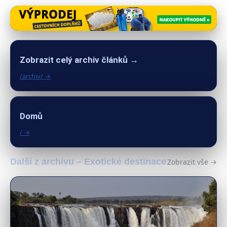
Zobrazit celý archiv článků →
/archiv/ →
Domů
/ →
Další z archivu – Exotické destinace
Zobrazit vše →