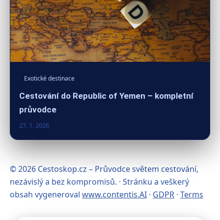
Exotické destinace
Cestování do Republic of Yemen – kompletní
průvodce
27. 1. 2026
© 2026 Cestoskop.cz – Průvodce světem cestování,
nezávislý a bez kompromisů. · Stránku a veškerý
obsah vygeneroval
www.contentis.AI
·
GDPR
·
Terms