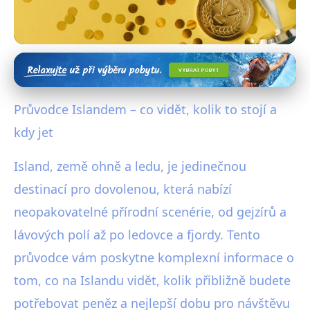
Exotické destinace
Kompletní Průvodce Islandem:
Průvodce Islandem – co vidět, kolik to stojí a
Atrakce, Ceny a Nejlepší Období
kdy jet
6. 6. 2025
· 4 min čtení · Autor: Radim Vávra
Island, země ohně a ledu, je jedinečnou
destinací pro dovolenou, která nabízí
neopakovatelné přírodní scenérie, od gejzírů a
lávových polí až po ledovce a fjordy. Tento
průvodce vám poskytne komplexní informace o
tom, co na Islandu vidět, kolik přibližně budete
potřebovat peněz a nejlepší dobu pro návštěvu