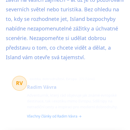
severních světel nebo turistika. Bez ohledu na
to, kdy se rozhodnete jet, Island bezpochyby
nabídne nezapomenutelné zážitky a úchvatné
scenérie. Nezapomeňte si udělat dobrou
představu o tom, co chcete vidět a dělat, a
Island vám otevře svá tajemství.
exotika, dobrodružství, Evropa
272 článků
RV
Radim Vávra
Adventurník, který rád objevuje jak známé evropské
destinace, tak i exotiku mimo Evropu. Sdílí tipy na
netradiční cesty a inspiraci pro moderní dobrodruhy.
Všechny články od Radim Vávra →