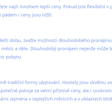
ete najít mnohem lepší ceny. Pokud jste flexibilní v 
m pádem i ceny jsou nižší.
delší dobu, zvažte možnosti dlouhodobého pronájmu.
í na měsíc a déle. Dlouhodobý pronájem nejenže může 
ho pobytu.
éně tradiční formy ubytování. Hostely jsou skvělou 
polečné pokoje za velmi příznivé ceny, ale i soukro
ární zejména v teplejších měsících a v oblastech blíz