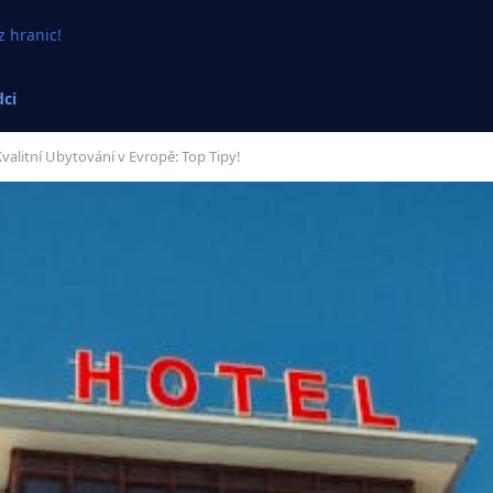
z hranic!
ci
valitní Ubytování v Evropě: Top Tipy!