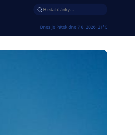
Dnes je Pátek dne 7 8. 2026
· 21°C