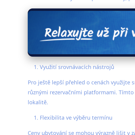
Využití srovnávacích nástrojů
Pro ještě lepší přehled o cenách využijt
různými rezervačními platformami. Tímto 
lokalitě.
Flexibilita ve výběru termínu
Ceny ubytování se mohou výrazně lišit v 