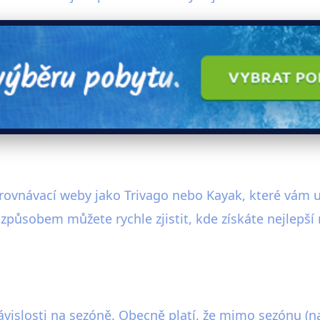
e srovnávací weby jako Trivago nebo Kayak, které vám
způsobem můžete rychle zjistit, kde získáte nejlepš
závislosti na sezóně. Obecně platí, že mimo sezónu (