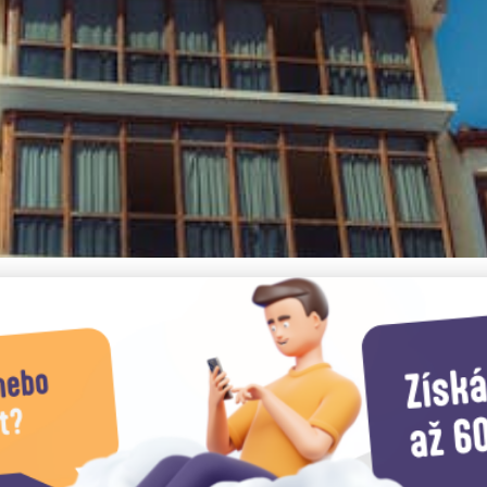
itní Ubytování v Evropě: T