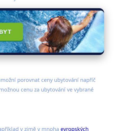
 umožní porovnat ceny ubytování napříč
í možnou cenu za ubytování ve vybrané
například v zimě v mnoha
evropských