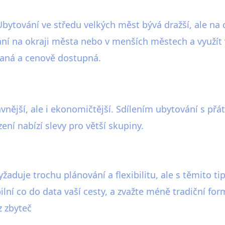
Ubytování ve středu velkých měst bývá dražší, ale na
vání na okraji města nebo v menších městech a využít
vaná a cenově dostupná.
nější, ale i ekonomičtější. Sdílením ubytování s přá
ní nabízí slevy pro větší skupiny.
vyžaduje trochu plánování a flexibilitu, ale s těmito 
bilní co do data vaší cesty, a zvažte méně tradiční fo
z zbyteč