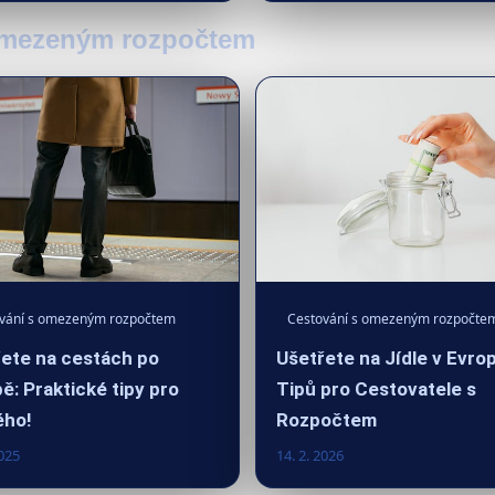
 omezeným rozpočtem
vání s omezeným rozpočtem
Cestování s omezeným rozpočte
ete na cestách po
Ušetřete na Jídle v Evrop
ě: Praktické tipy pro
Tipů pro Cestovatele s
ého!
Rozpočtem
2025
14. 2. 2026