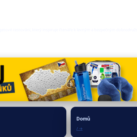
dgetové cestování, který inspiruje čtenáře k levným a bezpečným dobrodruž
Domů
/ →