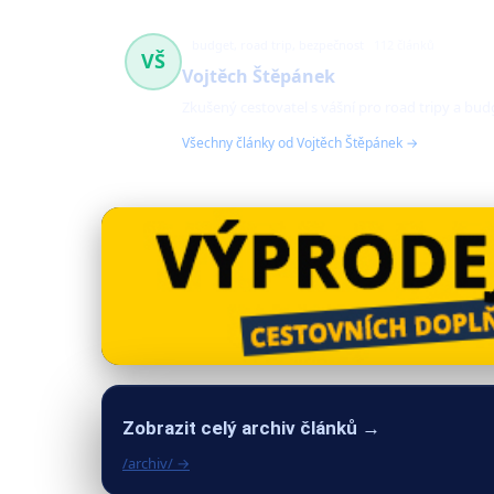
budget, road trip, bezpečnost
112 článků
VŠ
Vojtěch Štěpánek
Zkušený cestovatel s vášní pro road tripy a bu
Všechny články od Vojtěch Štěpánek →
Zobrazit celý archiv článků →
/archiv/ →