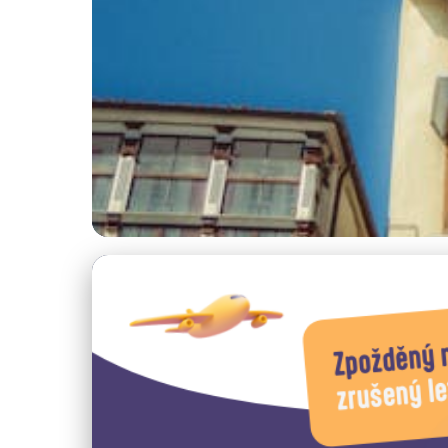
Cestování s omezeným rozpočtem
Najděte Levné a Kval
3. 1. 2026
· 4 min čtení · Autor: Vojtěch Štěpánek