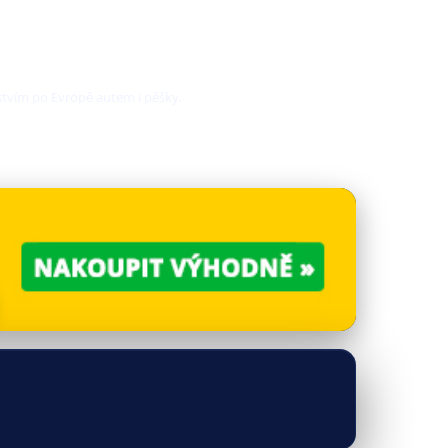
stvím po Evropě autem i pěšky.