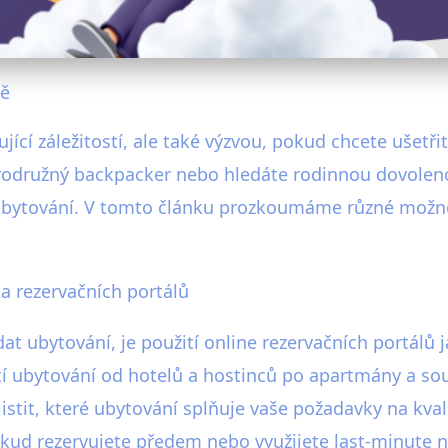
pě
ící záležitostí, ale také výzvou, pokud chcete ušetř
obrodružný backpacker nebo hledáte rodinnou dovolen
tní ubytování. V tomto článku prozkoumáme různé možn
 a rezervačních portálů
edat ubytování, je použití online rezervačních portál
tí ubytování od hotelů a hostinců po apartmány a s
tit, které ubytování splňuje vaše požadavky na kval
okud rezervujete předem nebo využijete last-minute n