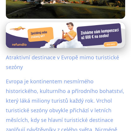
Cestování s omezeným rozpočtem
Objevte Nejlepší Evropské
Destinace Mimo Sezónu: Klid a
Atraktivní destinace v Evropě mimo turistické
Úspory
sezóny
14. 8. 2025
· 4 min čtení · Autor: Vojtěch Štěpánek
Evropa je kontinentem nesmírného
historického, kulturního a přírodního bohatství,
který láká miliony turistů každý rok. Vrchol
turistické sezóny obvykle přichází v letních
měsících, kdy se hlavní turistické destinace
zaplňují návštěvníky z celého světa. Nicméně,