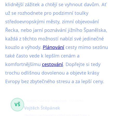
klidnější zážitek a chtějí se vyhnout davům. Ať
už se rozhodnete pro podzimní toulky
středoevropskými městy, zimní objevování
Řecka, nebo jarní poznávání jižního Španělska,
každá z těchto možností nabízí své jedinečné
kouzlo a výhody.
Plánování
cesty mimo sezónu
také často vede k lepším cenám a
komfortnějšímu
cestování
. Dopřejte si tedy
trochu odlišnou dovolenou a objevte krásy
Evropy bez zbytečného stresu a za lepší ceny.
budget, road trip, bezpečnost
112 článků
VŠ
Vojtěch Štěpánek
Zkušený cestovatel s vášní pro road tripy a