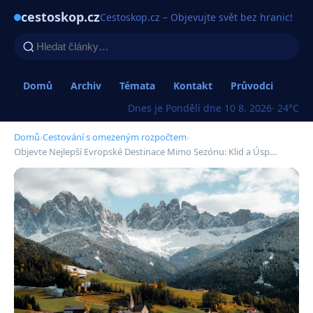
cestoskop.cz
Cestoskop.cz – Objevujte svět bez hranic!
Domů
Archiv
Témata
Kontakt
Průvodci
Dnes je Pondělí dne 10 8. 2026
· 24°C
Domů
›
Cestování s omezeným rozpočtem
›
Objevte Nejlepší Evropské Destinace Mimo Sezónu: Klid a Úsp…