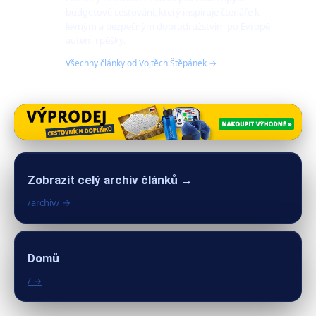
budgetové cestování, který inspiruje čtenáře k
levným a bezpečným dobrodružstvím po Evropě
autem i pěšky.
Všechny články od Vojtěch Štěpánek →
Zobrazit celý archiv článků →
/archiv/ →
Domů
/ →