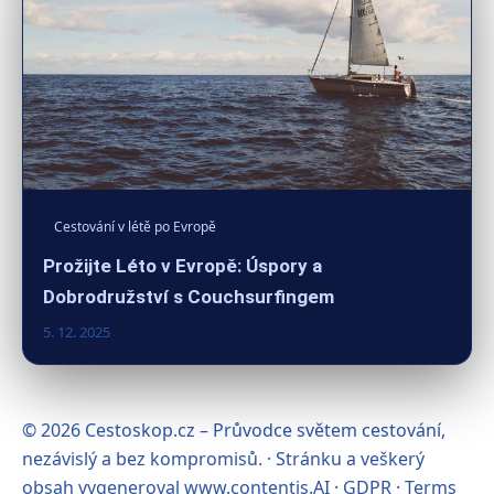
Cestování v létě po Evropě
Prožijte Léto v Evropě: Úspory a
Dobrodružství s Couchsurfingem
5. 12. 2025
© 2026 Cestoskop.cz – Průvodce světem cestování,
nezávislý a bez kompromisů. · Stránku a veškerý
obsah vygeneroval
www.contentis.AI
·
GDPR
·
Terms