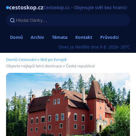
cestoskop.cz
Cestoskop.cz – Objevujte svět bez hranic!
Domů
Archiv
Témata
Kontakt
Průvodci
Dnes je Neděle dne 9 8. 2026
· 20°C
Domů
›
Cestování v létě po Evropě
›
Objevte nejlepší letní destinace v České republice!