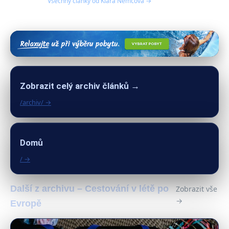
Všechny články od Klára Němcová →
Zobrazit celý archiv článků →
/archiv/ →
Domů
/ →
Další z archivu – Cestování v létě po
Zobrazit vše
→
Evropě