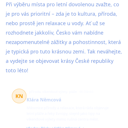
Při výběru místa pro letní dovolenou zvažte, co
je pro vás prioritní – zda je to kultura, příroda,
nebo prostě jen relaxace u vody. Ať už se
rozhodnete jakkoliv, Česko vám nabídne
nezapomenutelné zážitky a pohostinnost, která
je typická pro tuto krásnou zemi. Tak neváhejte,
a vydejte se objevovat krásy České republiky
toto léto!
příroda, víkendové výlety, pláže
66 článků
KN
Klára Němcová
Milovnice přírody a relaxace, která ráda objevuje
letní pláže a řeky Evropy, stejně jako tipy na
víkendové výlety mimo rušná centra měst.