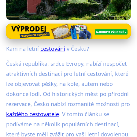
Cestování v létě po Evropě
Objevte nejlepší letní destinace v
Kam na letní
cestování
v Česku?
České republice!
Česká republika, srdce Evropy, nabízí nespočet
2. 8. 2025
· 4 min čtení · Autor: Klára Němcová
atraktivních destinací pro letní cestování, které
lze objevovat pěšky, na kole, autem nebo
dokonce lodí. Od historických měst po přírodní
rezervace, Česko nabízí rozmanité možnosti pro
každého cestovatele
. V tomto článku se
podíváme na několik populárních destinací,
které byste měli zvážit pro vaši letní dovolenou.