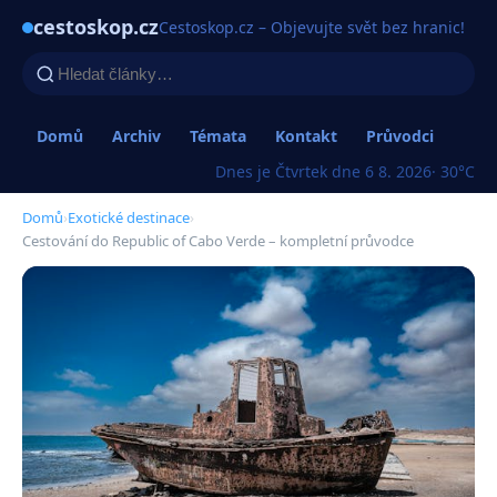
cestoskop.cz
Cestoskop.cz – Objevujte svět bez hranic!
Domů
Archiv
Témata
Kontakt
Průvodci
Dnes je Čtvrtek dne 6 8. 2026
· 30°C
Domů
›
Exotické destinace
›
Cestování do Republic of Cabo Verde – kompletní průvodce