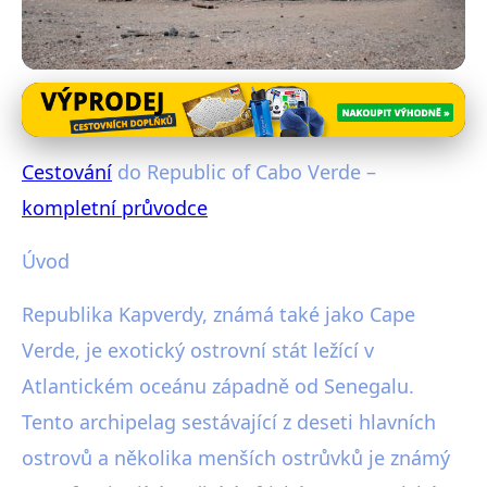
Exotické destinace
Cestování do Republic of Cabo
Cestování
do Republic of Cabo Verde –
Verde – kompletní průvodce
kompletní průvodce
27. 1. 2026
· 4 min čtení · Autor: Radim Vávra
Úvod
Republika Kapverdy, známá také jako Cape
Verde, je exotický ostrovní stát ležící v
Atlantickém oceánu západně od Senegalu.
Tento archipelag sestávající z deseti hlavních
ostrovů a několika menších ostrůvků je známý