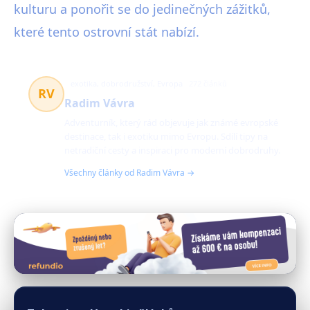
kulturu a ponořit se do jedinečných zážitků,
které tento ostrovní stát nabízí.
exotika, dobrodružství, Evropa
272 článků
RV
Radim Vávra
Adventurník, který rád objevuje jak známé evropské
destinace, tak i exotiku mimo Evropu. Sdílí tipy na
netradiční cesty a inspiraci pro moderní dobrodruhy.
Všechny články od Radim Vávra →