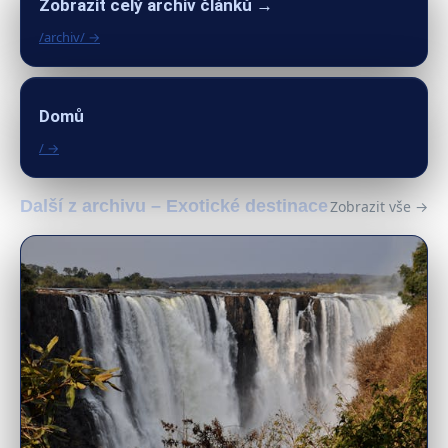
Zobrazit celý archiv článků →
/archiv/ →
Domů
/ →
Další z archivu – Exotické destinace
Zobrazit vše →