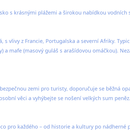
ovisko s krásnými plážemi a širokou nabídkou vodních 
s vlivy z Francie, Portugalska a severní Afriky. Typi
y) a mafe (masový guláš s arašídovou omáčkou). Nez
 bezpečnou zemi pro turisty, doporučuje se běžná op
osobní věci a vyhýbejte se nošení velkých sum peněz
něco pro každého – od historie a kultury po nádherné p