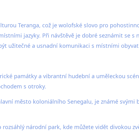
turou Teranga, což je wolofské slovo pro pohostinnos
 místními jazyky. Při návštěvě je dobré seznámit se s
být užitečné a usnadní komunikaci s místními obyvate
storické památky a vibrantní hudební a uměleckou scé
obchodem s otroky.
e hlavní město koloniálního Senegalu, je známé svým
 rozsáhlý národní park, kde můžete vidět divokou zvěř