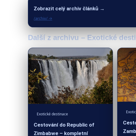
Zobrazit celý archiv článků →
/archiv/ →
Další z archivu – Exotické dest
Exoti
Exotické destinace
Cesto
Cestování do Republic of
Zamb
Zimbabwe – kompletní