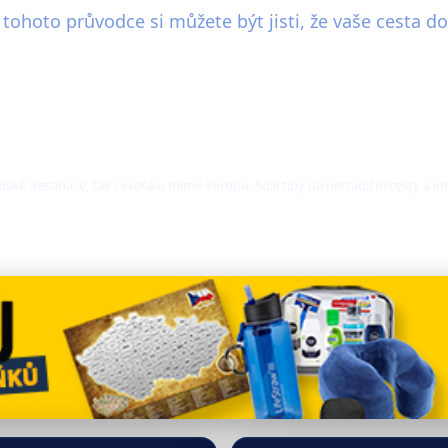
 tohoto průvodce si můžete být jisti, že vaše cest
ské destinace, tak i exotiku mimo Evropu. Sdílí tipy na netradiční cesty a i