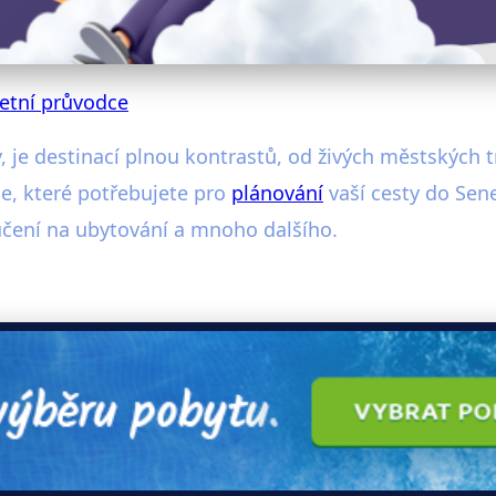
etní průvodce
 je destinací plnou kontrastů, od živých městských t
, které potřebujete pro
plánování
vaší cesty do Sene
čení na ubytování a mnoho dalšího.