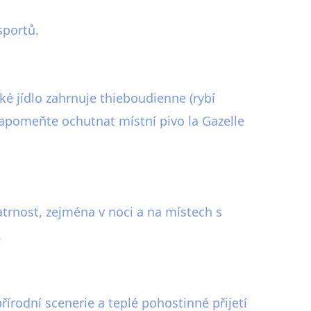
sportů.
cké jídlo zahrnuje thieboudienne (rybí
apomeňte ochutnat místní pivo la Gazelle
atrnost, zejména v noci a na místech s
.
řírodní scenerie a teplé pohostinné přijetí