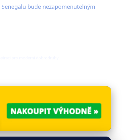
a do Senegalu bude nezapomenutelným
nspiraci pro moderní dobrodruhy.