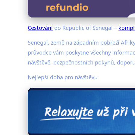
Cestování
do Republic of Senegal –
kompl
Senegal, země na západním pobřeží Afriky,
průvodce vám poskytne všechny informace
návštěvě, bezpečnostních pokynů, doporu
Nejlepší doba pro návštěvu