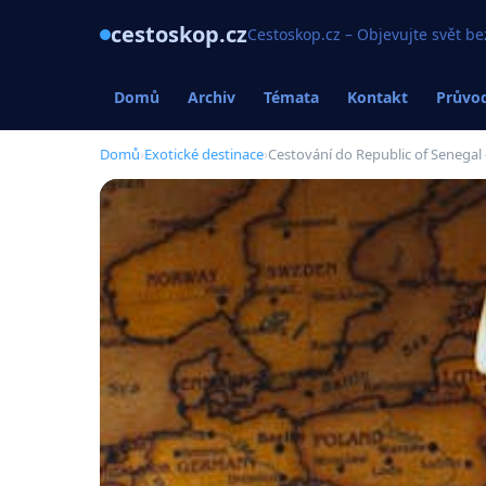
cestoskop.cz
Cestoskop.cz – Objevujte svět be
Domů
Archiv
Témata
Kontakt
Průvod
Domů
›
Exotické destinace
›
Cestování do Republic of Senegal