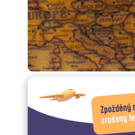
Exotické destinace
Cestování do Republ
27. 1. 2026
· 4 min čtení · Autor: Radim Vávra