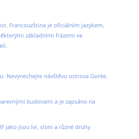
t. Francouzština je oficiálním jazykem,
 některými základními frázemi ve
li.
nu. Nevynechejte návštěvu ostrova Gorée,
i barevnými budovami a je zapsáno na
 jako jsou lvi, sloni a různé druhy