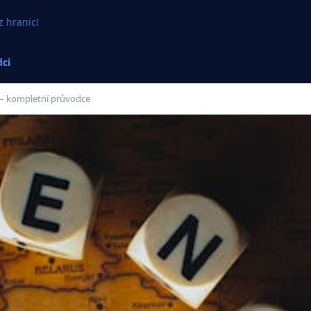
z hranic!
ci
 – kompletní průvodce