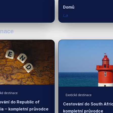
Domů
/ →
inace
cké destinace
Exotické destinace
vání do Republic of
Cestování do South Afri
ia – kompletní průvodce
kompletní průvodce