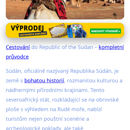
Exotické destinace
Cestování do Republic of the
Cestování
do Republic of the Sudan –
kompletní
Sudan – kompletní průvodce
průvodce
27. 1. 2026
· 4 min čtení · Autor: Radim Vávra
Súdán, oficiálně nazývaný Republika Súdán, je
země s
bohatou historií
, rozmanitou kulturou a
nádhernými přírodními krajinami. Tento
severoafrický stát, rozkládající se na obrovské
ploše s výhledem na Rudé moře, nabízí
turistům nejen pouštní scenérie a
archeologické poklady, ale také