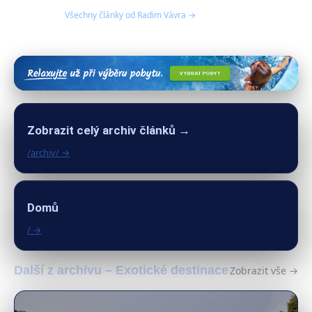
Všechny články od Radim Vávra →
Zobrazit celý archiv článků →
/archiv/ →
Domů
/ →
Další z archivu – Exotické destinace
Zobrazit vše →