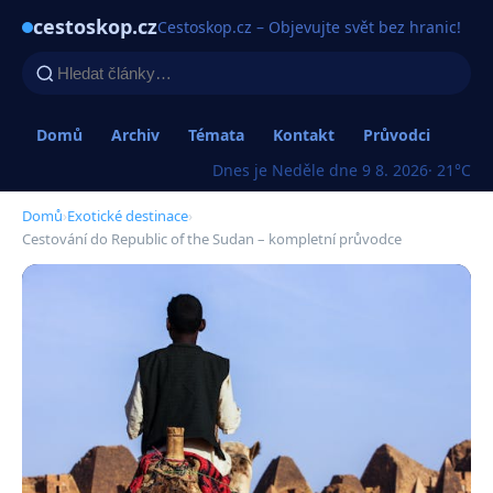
cestoskop.cz
Cestoskop.cz – Objevujte svět bez hranic!
Domů
Archiv
Témata
Kontakt
Průvodci
Dnes je Neděle dne 9 8. 2026
· 21°C
Domů
›
Exotické destinace
›
Cestování do Republic of the Sudan – kompletní průvodce