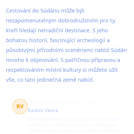
Cestování do Súdánu může být
nezapomenutelným dobrodružstvím pro ty,
kteří hledají netradiční destinace. S jeho
bohatou historií, fascinující archeologií a
působivými přírodními scenériemi nabízí Súdán
mnoho k objevování. S patřičnou přípravou a
respektováním místní kultury si můžete užít
vše, co tato jedinečná země nabízí.
exotika, dobrodružství, Evropa
272 článků
RV
Radim Vávra
Adventurník, který rád objevuje jak známé evropské
destinace, tak i exotiku mimo Evropu. Sdílí tipy na
netradiční cesty a inspiraci pro moderní dobrodruhy.