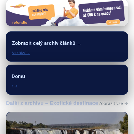
Zobrazit celý archiv článků →
/archiv/ →
Domů
/ →
Další z archivu – Exotické destinace
Zobrazit vše →