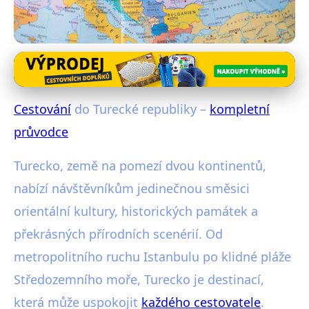
Exotické destinace
Cestování do Republic of Turkey
Cestování
do Turecké republiky –
kompletní
– kompletní průvodce
průvodce
27. 1. 2026
· 3 min čtení · Autor: Radim Vávra
Turecko, země na pomezí dvou kontinentů,
nabízí návštěvníkům jedinečnou směsici
orientální kultury, historických památek a
překrásných přírodních scenérií. Od
metropolitního ruchu Istanbulu po klidné pláže
Středozemního moře, Turecko je destinací,
která může uspokojit
každého cestovatele
.