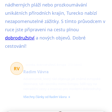
nádherných pláží nebo prozkoumávání
unikátních přírodních krajin, Turecko nabízí
nezapomenutelné zážitky. S tímto průvodcem v
ruce jste připraveni na cestu plnou
dobrodružství
a nových objevů. Dobré
cestování!
exotika, dobrodružství, Evropa
272 článků
RV
Radim Vávra
Adventurník, který rád objevuje jak známé evropské
destinace, tak i exotiku mimo Evropu. Sdílí tipy na
netradiční cesty a inspiraci pro moderní dobrodruhy.
Všechny články od Radim Vávra →