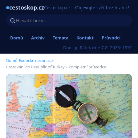
cestoskop.cz
Cestoskop.cz – Objevujte svět bez hranic!
Domů
Archiv
Témata
Kontakt
Průvodci
Dnes je Pátek dne 7 8. 2026
· 19°C
Domů
›
Exotické destinace
›
Cestování do Republic of Turkey – kompletní průvodce