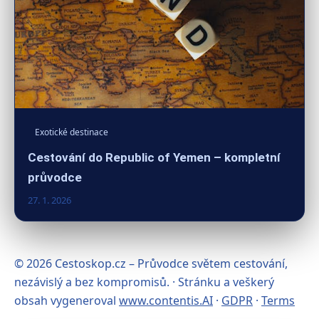
Exotické destinace
Cestování do Republic of Yemen – kompletní
průvodce
27. 1. 2026
© 2026 Cestoskop.cz – Průvodce světem cestování,
nezávislý a bez kompromisů. · Stránku a veškerý
obsah vygeneroval
www.contentis.AI
·
GDPR
·
Terms