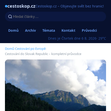
cestoskop.cz
Cestoskop.cz – Objevujte svět bez hranic!
Domů
Archiv
Témata
Kontakt
Průvodci
Dnes je Čtvrtek dne 6 8. 2026
· 29°C
Domů
›
Cestování po Evropě
›
Cestování do Slovak Republic – kompletní průvodce