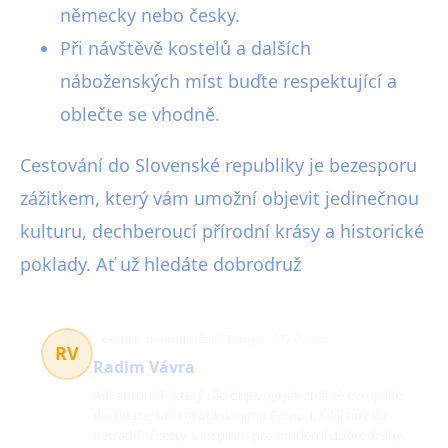
německy nebo česky.
Při návštěvě kostelů a dalších
náboženských míst buďte respektující a
oblečte se vhodně.
Cestování do Slovenské republiky je bezesporu
zážitkem, který vám umožní objevit jedinečnou
kulturu, dechberoucí přírodní krásy a historické
poklady. Ať už hledáte dobrodruž
exotika, dobrodružství, Evropa
272 článků
RV
Radim Vávra
Adventurník, který rád objevuje jak známé evropské
destinace, tak i exotiku mimo Evropu. Sdílí tipy na
netradiční cesty a inspiraci pro moderní dobrodruhy.