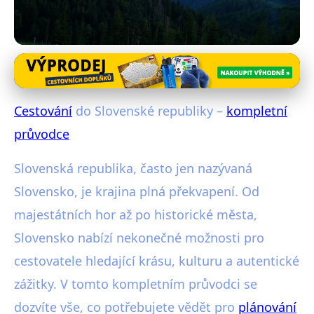
Cestování po Evropě
Cestování do Slovak Republic –
Cestování
do Slovenské republiky –
kompletní
kompletní průvodce
průvodce
27. 1. 2026
· 4 min čtení · Autor: Radim Vávra
Slovenská republika, často jen nazývaná
Slovensko, je krajina plná překvapení. Od
majestátních hor až po historické města,
Slovensko nabízí nekonečné možnosti pro
cestovatele hledající krásu, kulturu a autentické
zážitky. V tomto kompletním průvodci se
dozvíte vše, co potřebujete vědět pro
plánování