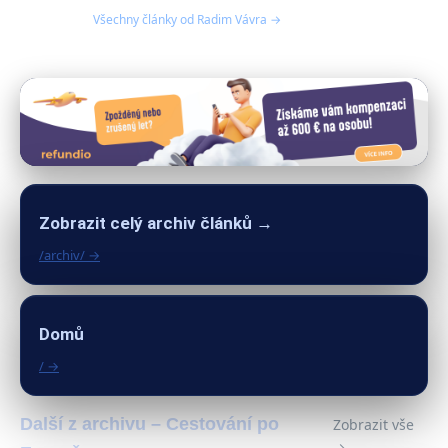
Všechny články od Radim Vávra →
Zobrazit celý archiv článků →
/archiv/ →
Domů
/ →
Další z archivu – Cestování po
Zobrazit vše
→