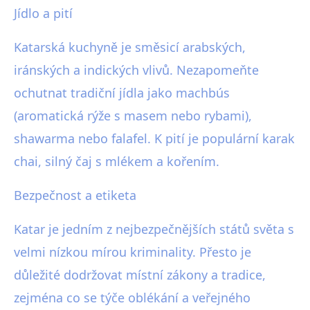
Jídlo a pití
Katarská kuchyně je směsicí arabských,
iránských a indických vlivů. Nezapomeňte
ochutnat tradiční jídla jako machbús
(aromatická rýže s masem nebo rybami),
shawarma nebo falafel. K pití je populární karak
chai, silný čaj s mlékem a kořením.
Bezpečnost a etiketa
Katar je jedním z nejbezpečnějších států světa s
velmi nízkou mírou kriminality. Přesto je
důležité dodržovat místní zákony a tradice,
zejména co se týče oblékání a veřejného