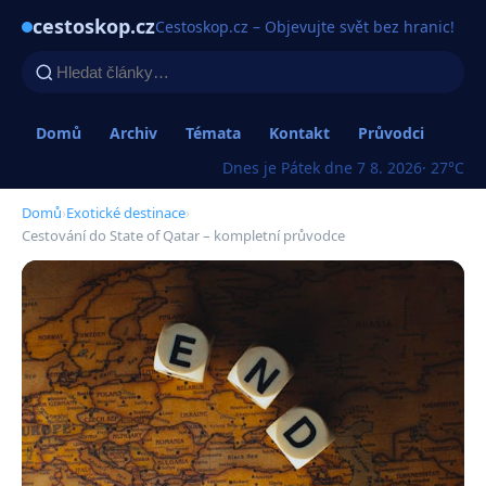
cestoskop.cz
Cestoskop.cz – Objevujte svět bez hranic!
Domů
Archiv
Témata
Kontakt
Průvodci
Dnes je Pátek dne 7 8. 2026
· 27°C
Domů
›
Exotické destinace
›
Cestování do State of Qatar – kompletní průvodce