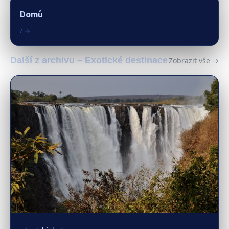
Domů
/ →
Další z archivu – Exotické destinace
Zobrazit vše →