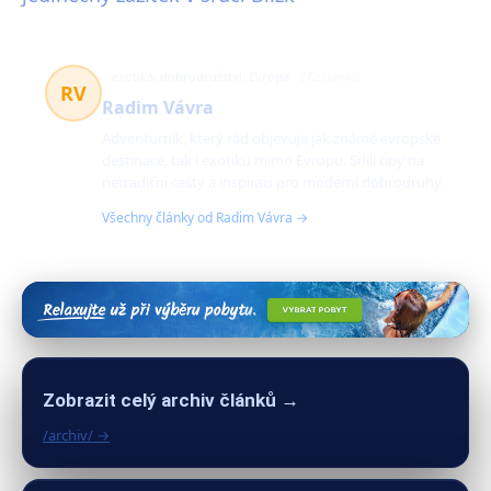
exotika, dobrodružství, Evropa
272 článků
RV
Radim Vávra
Adventurník, který rád objevuje jak známé evropské
destinace, tak i exotiku mimo Evropu. Sdílí tipy na
netradiční cesty a inspiraci pro moderní dobrodruhy.
Všechny články od Radim Vávra →
Zobrazit celý archiv článků →
/archiv/ →