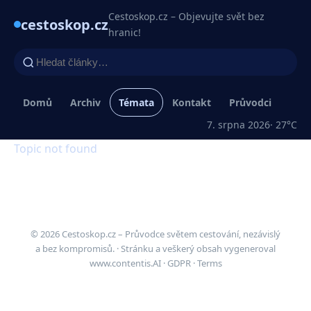
Cestoskop.cz – Objevujte svět bez
cestoskop.cz
hranic!
Domů
Archiv
Témata
Kontakt
Průvodci
7. srpna 2026
· 27°C
Topic not found
© 2026 Cestoskop.cz – Průvodce světem cestování, nezávislý
a bez kompromisů. · Stránku a veškerý obsah vygeneroval
www.contentis.AI
·
GDPR
·
Terms