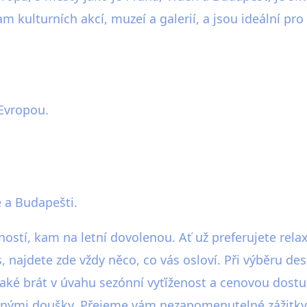
m kulturních akcí, muzeí a galerií, a jsou ideální pr
 Evropou.
 a Budapešti.
stí, kam na letní dovolenou. Ať už preferujete relax
 najdete zde vždy něco, co vás osloví. Při výběru de
také brát v úvahu sezónní vyťíženost a cenovou dost
te plnými doušky. Přejeme vám nezapomenutelné zážitk