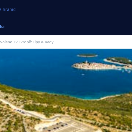
z hranic!
ci
ovolenou v Evropě: Tipy & Rady