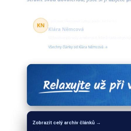
příroda, víkendové výlety, pláže
66 článků
KN
Klára Němcová
Milovnice přírody a relaxace, která ráda objevuj
Všechny články od Klára Němcová →
Zobrazit celý archiv článků →