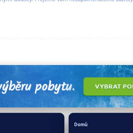
e letní pláže a řeky Evropy, stejně jako tipy na víkendové výlety mimo rušná
Domů