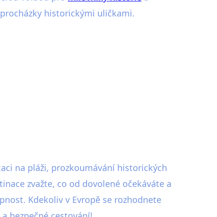
o procházky historickými uličkami.
aci na pláži, prozkoumávání historických
stinace zvažte, co od dovolené očekáváte a
upnost. Kdekoliv v Evropě se rozhodnete
y a bezpečné cestování!