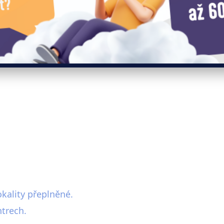
kality přeplněné.
ntrech.