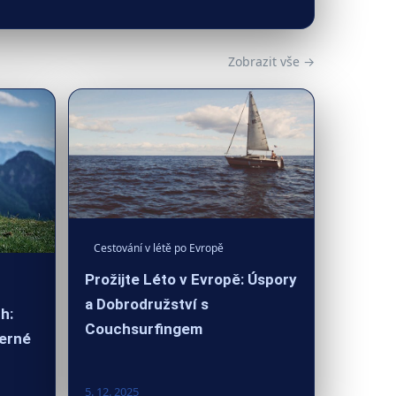
Zobrazit vše →
Cestování v létě po Evropě
Prožijte Léto v Evropě: Úspory
a Dobrodružství s
h:
Couchsurfingem
herné
5. 12. 2025