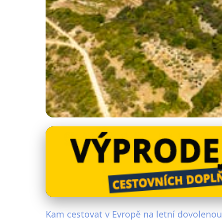
Cestování v létě po Evropě
Top destinace pro l
6. 8. 2025
· 4 min čtení · Autor: Klára Němcová
Kam cestovat v Evropě na letní dovolenou