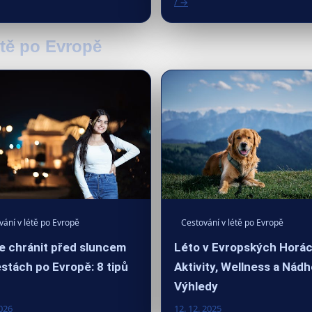
/ →
étě po Evropě
vání v létě po Evropě
Cestování v létě po Evropě
e chránit před sluncem
Léto v Evropských Horác
estách po Evropě: 8 tipů
Aktivity, Wellness a Nád
Výhledy
2026
12. 12. 2025