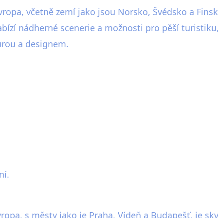
vropa, včetně zemí jako jsou Norsko, Švédsko a Finsko
nabízí nádherné scenerie a možnosti pro pěší turisti
turou a designem.
ní.
Evropa, s městy jako je Praha, Vídeň a Budapešť, je s