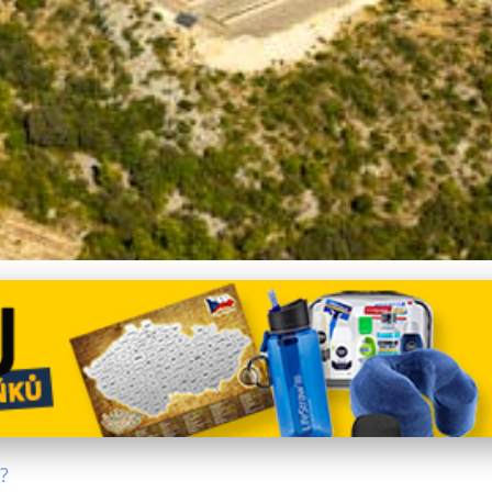
etní dovolenou v Evropě: Ti
?