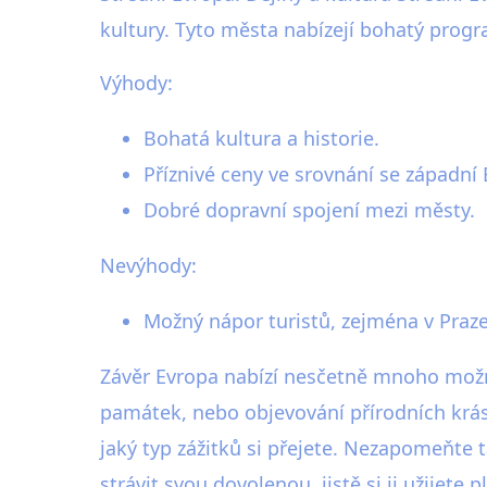
kultury. Tyto města nabízejí bohatý progra
Výhody:
Bohatá kultura a historie.
Příznivé ceny ve srovnání se západní
Dobré dopravní spojení mezi městy.
Nevýhody:
Možný nápor turistů, zejména v Praze
Závěr Evropa nabízí nesčetně mnoho možno
památek, nebo objevování přírodních krás,
jaký typ zážitků si přejete. Nezapomeňte 
strávit svou dovolenou, jistě si ji užije