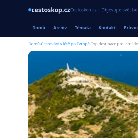
cestoskop.cz
Cestoskop.cz – Objevujte svět be
Domů
Archiv
Témata
Kontakt
Průvod
Domů
›
Cestování v létě po Evropě
›
Top destinace pro letní d