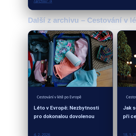
/archiv/ →
Další z archivu – Cestování v l
Cestování v létě po Evropě
Cesto
Léto v Evropě: Nezbytnosti
Jak s
pro dokonalou dovolenou
při c
4. 2. 2026
18. 1. 