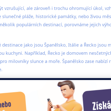
 vzrušující, ale zároveň i trochu ohromující úkol, vz
te slunečné pláže, historické památky, nebo živou mě
ěkolik populárních destinací, porovnáme jejich výh
destinace jako jsou Španělsko, Itálie a Řecko jsou me
nou kuchyni. Například, Řecko je domovem nesčetných
 pro milovníky slunce a moře. Španělsko zase nabízí 
e.