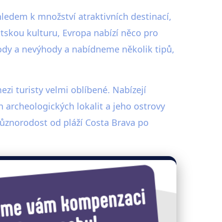
hledem k množství atraktivních destinací,
stskou kulturu, Evropa nabízí něco pro
ody a nevýhody a nabídneme několik tipů,
zi turisty velmi oblíbené. Nabízejí
 archeologických lokalit a jeho ostrovy
různorodost od pláží Costa Brava po