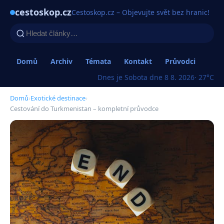
cestoskop.cz
Cestoskop.cz – Objevujte svět bez hranic!
Domů
Archiv
Témata
Kontakt
Průvodci
Dnes je Sobota dne 8 8. 2026
· 27°C
Domů
›
Exotické destinace
›
Cestování do Turkmenistan – kompletní průvodce