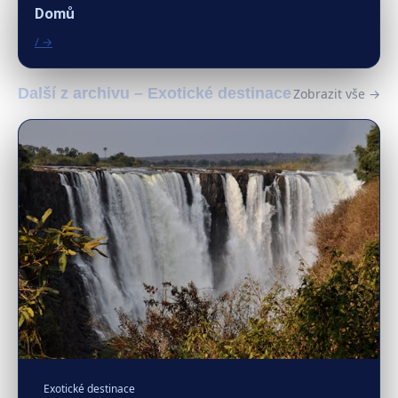
Domů
/ →
Další z archivu – Exotické destinace
Zobrazit vše →
Exotické destinace