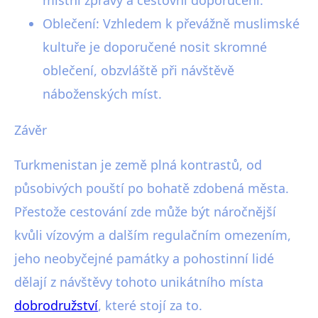
místní zprávy a cestovní doporučení.
Oblečení: Vzhledem k převážně muslimské
kultuře je doporučené nosit skromné
oblečení, obzvláště při návštěvě
náboženských míst.
Závěr
Turkmenistan je země plná kontrastů, od
působivých pouští po bohatě zdobená města.
Přestože cestování zde může být náročnější
kvůli vízovým a dalším regulačním omezením,
jeho neobyčejné památky a pohostinní lidé
dělají z návštěvy tohoto unikátního místa
dobrodružství
, které stojí za to.