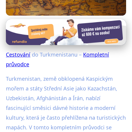
Exotické destinace
Cestování do Turkmenistan –
kompletní průvodce
Cestování
do Turkmenistanu –
Kompletní
27. 1. 2026
· 4 min čtení · Autor: Radim Vávra
průvodce
Turkmenistan, země obklopená Kaspickým
mořem a státy Střední Asie jako Kazachstán,
Uzbekistán, Afghánistán a Írán, nabízí
fascinující směsici dávné historie a moderní
kultury, která je často přehlížena na turistických
mapách. V tomto kompletním průvodci se