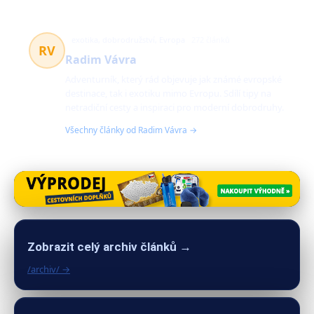
exotika, dobrodružství, Evropa
272 článků
RV
Radim Vávra
Adventurník, který rád objevuje jak známé evropské
destinace, tak i exotiku mimo Evropu. Sdílí tipy na
netradiční cesty a inspiraci pro moderní dobrodruhy.
Všechny články od Radim Vávra →
Zobrazit celý archiv článků →
/archiv/ →