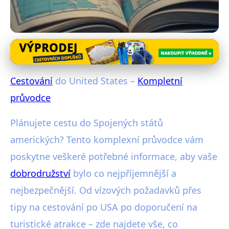
Exotické destinace
Cestování do United States –
Cestování
do United States –
Kompletní
kompletní průvodce
průvodce
27. 1. 2026
· 4 min čtení · Autor: Radim Vávra
Plánujete cestu do Spojených států
amerických? Tento komplexní průvodce vám
poskytne veškeré potřebné informace, aby vaše
dobrodružství
bylo co nejpříjemnější a
nejbezpečnější. Od vízových požadavků přes
tipy na cestování po USA po doporučení na
turistické atrakce – zde najdete vše, co