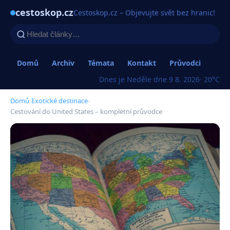
cestoskop.cz
Cestoskop.cz – Objevujte svět bez hranic!
Domů
Archiv
Témata
Kontakt
Průvodci
Dnes je Neděle dne 9 8. 2026
· 20°C
Domů
›
Exotické destinace
›
Cestování do United States – kompletní průvodce