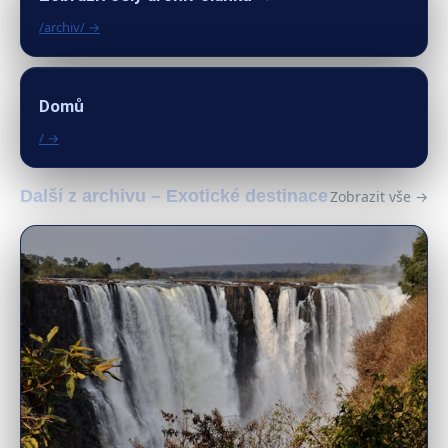
/archiv/ →
Domů
/ →
Další z archivu – Exotické destinace
Zobrazit vše →