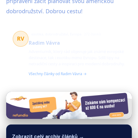
připraveni začít plánovat svou americkou
dobrodružství. Dobrou cestu!
exotika, dobrodružství, Evropa
272 článků
RV
Radim Vávra
Adventurník, který rád objevuje jak známé evropské
destinace, tak i exotiku mimo Evropu. Sdílí tipy na
netradiční cesty a inspiraci pro moderní dobrodruhy.
Všechny články od Radim Vávra →
Zobrazit celý archiv článků →