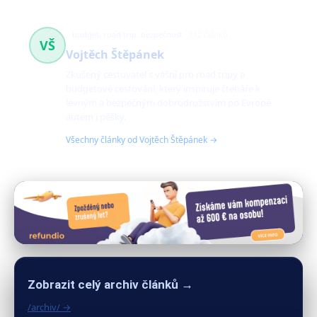
budget, road trip, bezpečnost
112 článků
VŠ
Vojtěch Štěpánek
Zkušený cestovatel s vášní pro road tripy a
budgetové cestování, který inspiruje čtenáře k
levným a bezpečným dobrodružstvím po Evropě
autem i pěšky.
Všechny články od Vojtěch Štěpánek →
Zobrazit celý archiv článků →
/archiv/ →