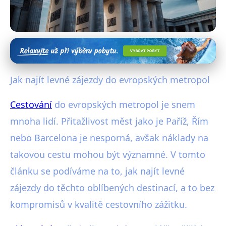
Cestování s omezeným rozpočtem
Ušetřete na Cestách: Levné
Jak najít levné zájezdy do evropských metropol
Zájezdy do Evropských Metropol
Cestování
do evropských metropol je snem
2. 11. 2025
· 4 min čtení · Autor: Vojtěch Štěpánek
mnoha lidí. Přitažlivost měst jako je Paříž, Řím
nebo Barcelona je nesporná, avšak náklady na
takovou cestu mohou být významné. V tomto
článku se podíváme na to, jak najít levné
zájezdy do těchto oblíbených destinací, a to bez
kompromisů v kvalitě cestovního zážitku.