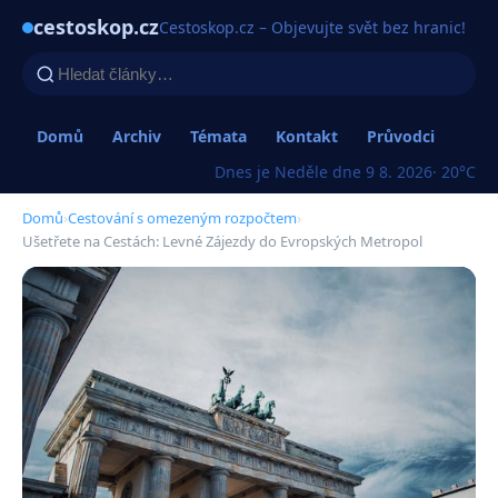
cestoskop.cz
Cestoskop.cz – Objevujte svět bez hranic!
Domů
Archiv
Témata
Kontakt
Průvodci
Dnes je Neděle dne 9 8. 2026
· 20°C
Domů
›
Cestování s omezeným rozpočtem
›
Ušetřete na Cestách: Levné Zájezdy do Evropských Metropol