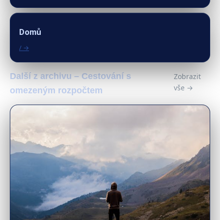
Domů
/ →
Další z archivu – Cestování s
Zobrazit
vše →
omezeným rozpočtem