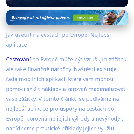
Cestování za méně než 20 € denně
Ušetřete na cestách po Evropě:
Jak ušetřit na cestách po Evropě: Nejlepší
Top aplikace pro cestovatele
aplikace
14. 10. 2025
· 4 min čtení · Autor: Vojtěch Štěpánek
Cestování
po Evropě může být vzrušující zážitek,
ale také finančně náročný. Naštěstí existuje
řada mobilních aplikací, které vám mohou
pomoci snížit náklady a zároveň maximalizovat
vaše zážitky. V tomto článku se podíváme na
nejlepší aplikace pro úspory na cestách po
Evropě, porovnáme jejich výhody a nevýhody a
nabídneme praktické příklady jejich využití.