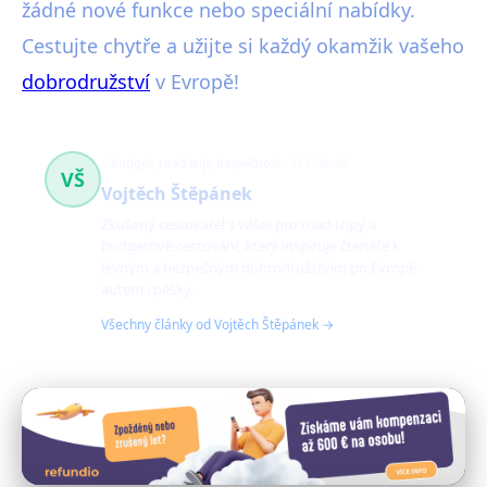
žádné nové funkce nebo speciální nabídky.
Cestujte chytře a užijte si každý okamžik vašeho
dobrodružství
v Evropě!
budget, road trip, bezpečnost
112 článků
VŠ
Vojtěch Štěpánek
Zkušený cestovatel s vášní pro road tripy a
budgetové cestování, který inspiruje čtenáře k
levným a bezpečným dobrodružstvím po Evropě
autem i pěšky.
Všechny články od Vojtěch Štěpánek →