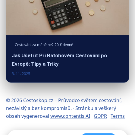
Cestování za méně než 20 € denně
Jak Ušetřit Při Batohovém Cestování po
Evropě: Tipy a Triky
3. 11. 2025
© 2026 Cestoskop.cz – Průvodce světem cestování,
nezávislý a bez kompromisů. · Stránku a veškerý
obsah vygeneroval
www.contentis.AI
·
GDPR
·
Terms