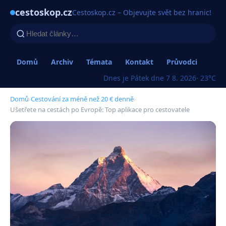
cestoskop.cz
Cestoskop.cz – Objevujte svět bez hranic!
Domů
Archiv
Témata
Kontakt
Průvodci
Dnes je Pátek dne 7 8. 2026
· 23°C
Domů
›
Cestování za méně než 20 € denně
›
Ušetřete na cestách po Evropě: Top aplikace pro cestovatele