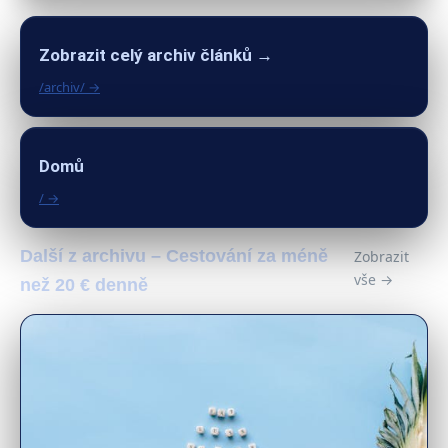
Zobrazit celý archiv článků →
/archiv/ →
Domů
/ →
Další z archivu – Cestování za méně
Zobrazit
vše →
než 20 € denně