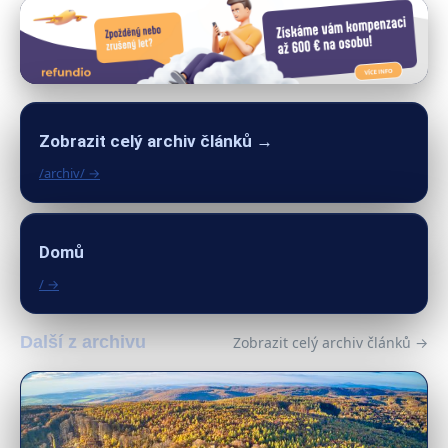
Zobrazit celý archiv článků →
/archiv/ →
Domů
/ →
Další z archivu
Zobrazit celý archiv článků →