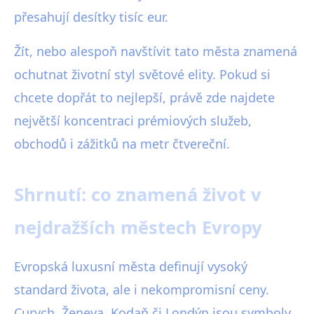
přesahují desítky tisíc eur.
Žít, nebo alespoň navštívit tato města znamená
ochutnat životní styl světové elity. Pokud si
chcete dopřát to nejlepší, právě zde najdete
největší koncentraci prémiových služeb,
obchodů i zážitků na metr čtvereční.
Shrnutí: co znamená život v
nejdražších městech Evropy
Evropská luxusní města definují vysoký
standard života, ale i nekompromisní ceny.
Curych, Ženeva, Kodaň či Londýn jsou symboly