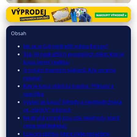
cestoskop.cz
Výdaje ve městech Evropy: Kde
Obsah
zaplatíte nejvíce?
Jak se určují nejdražší města Evropy?
16. 5. 2026
· 9 min čtení · Autor: Anna Procházková
Top 10 nejdražších evropských měst: Kde je
luxus denní realitou
Srovnání životních nákladů: Kde utratíte
nejvíce?
Kde je luxus otázkou tradice: Příklady a
specifika
Vyplatí se luxus? Výhody a nevýhody života
ve „zlatých“ městech
Na druhé straně jsou zde nevýhody, které
nelze přehlédnout:
Luxusní zážitky, které jinde nezažijete