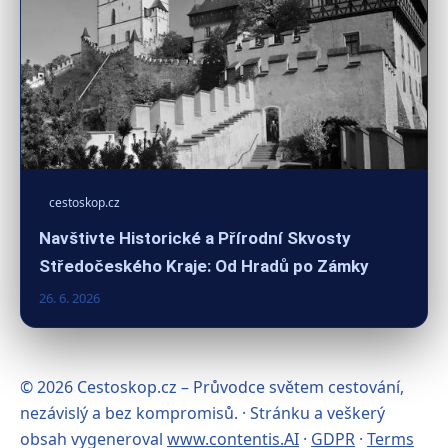
cestoskop.cz
Navštivte Historické a Přírodní Skvosty
Středočeského Kraje: Od Hradů po Zámky
26. 6. 2026
© 2026 Cestoskop.cz – Průvodce světem cestování,
nezávislý a bez kompromisů. · Stránku a veškerý
obsah vygeneroval
www.contentis.AI
·
GDPR
·
Terms