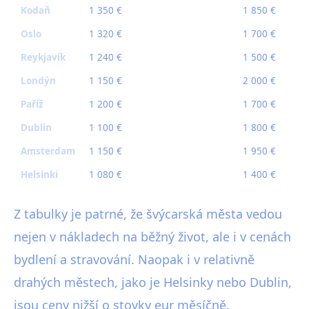
Kodaň
1 350 €
1 850 €
Oslo
1 320 €
1 700 €
Reykjavík
1 240 €
1 500 €
Londýn
1 150 €
2 000 €
Paříž
1 200 €
1 700 €
Dublin
1 100 €
1 800 €
Amsterdam
1 150 €
1 950 €
Helsinki
1 080 €
1 400 €
Z tabulky je patrné, že švýcarská města vedou
nejen v nákladech na běžný život, ale i v cenách
bydlení a stravování. Naopak i v relativně
drahých městech, jako je Helsinky nebo Dublin,
jsou ceny nižší o stovky eur měsíčně.