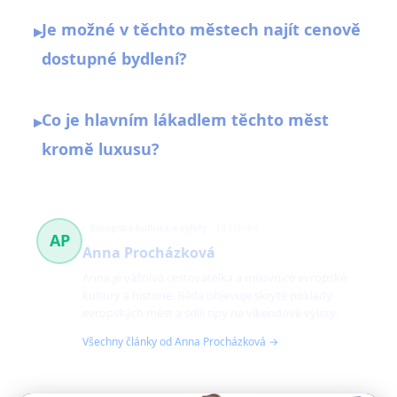
Je možné v těchto městech najít cenově
▸
dostupné bydlení?
Co je hlavním lákadlem těchto měst
▸
kromě luxusu?
Evropská kultura a výlety
14 článků
AP
Anna Procházková
Anna je vášnivá cestovatelka a milovnice evropské
kultury a historie. Ráda objevuje skryté poklady
evropských měst a sdílí tipy na víkendové výlety.
Všechny články od Anna Procházková →