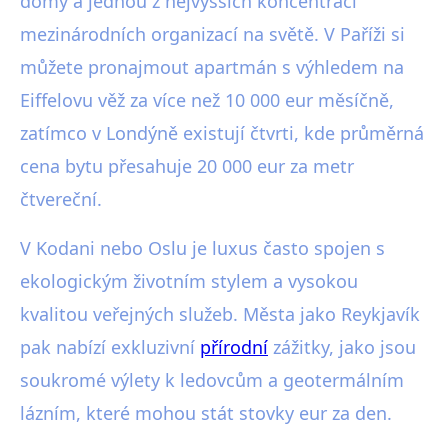
domy a jednou z nejvyšších koncentrací
mezinárodních organizací na světě. V Paříži si
můžete pronajmout apartmán s výhledem na
Eiffelovu věž za více než 10 000 eur měsíčně,
zatímco v Londýně existují čtvrti, kde průměrná
cena bytu přesahuje 20 000 eur za metr
čtvereční.
V Kodani nebo Oslu je luxus často spojen s
ekologickým životním stylem a vysokou
kvalitou veřejných služeb. Města jako Reykjavík
pak nabízí exkluzivní
přírodní
zážitky, jako jsou
soukromé výlety k ledovcům a geotermálním
lázním, které mohou stát stovky eur za den.