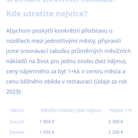
Kde utratíte nejvíce?
Abychom poskytli konkrétní představu o
rozdílech mezi jednotlivými městy, připravili
jsme srovnávací tabulku průměrných měsíčních
nákladů na život pro jednu osobu (bez nájmu),
ceny nájemného za byt 1+kk v centru města a
cenu běžného oběda v restauraci (údaje za rok
2023):
Město
Měsíční náklady (bez nájmu)
Nájem 1+kk v
Curych
1 850 €
2 300 €
Ženeva
1 650 €
2 200 €