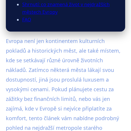
Shrnutí: co znamená život v nejdražších
městech Evropy
FAQ
Evropa není jen kontinentem kulturních
pokladů a historických měst, ale také místem,
kde se setkávají různé úrovně životních
nákladů. Zatímco některá města lákají svou
dostupností, jiná jsou proslulá luxusem a
vysokými cenami. Pokud plánujete cestu za
zážitky bez finančních limitů, nebo vás jen
zajímá, kde v Evropě si nejvíce připlatíte za
komfort, tento článek vám nabídne podrobný
pohled na nejdražší metropole starého