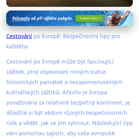
Bezpečnost při cestování
Bezpečné Cestování po Evropě:
Cestování
po Evropě: Bezpečnostní tipy pro
Nejlepší Tipy pro Každého
každého
Dobrodruha
Cestování po Evropě může být fascinující
11. 2. 2026
· 4 min čtení · Autor: Vojtěch Štěpánek
zážitek, plný objevování nových kultur,
historických památek a nezapomenutelných
kulinářských zážitků. Ačkoliv je Evropa
považována za relativně bezpečný kontinent, je
důležité si být vědom různých bezpečnostních
rizik a vědět, jak se jim vyhnout. Následující tipy
vám pomohou zajistit, aby vaše evropské