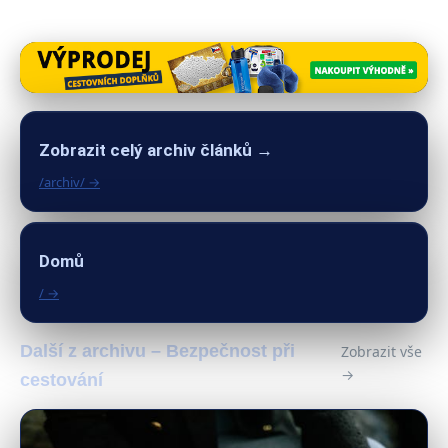
Zobrazit celý archiv článků →
/archiv/ →
Domů
/ →
Další z archivu – Bezpečnost při
Zobrazit vše
→
cestování