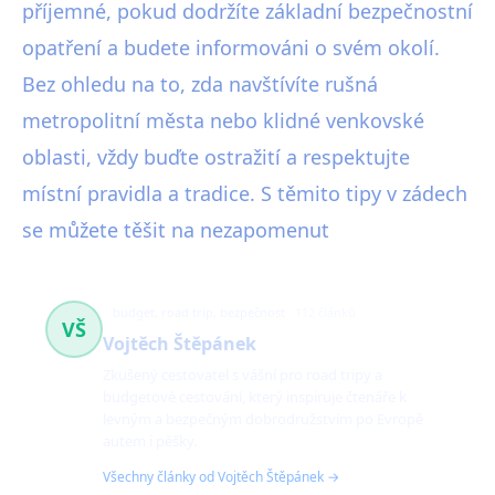
příjemné, pokud dodržíte základní bezpečnostní
opatření a budete informováni o svém okolí.
Bez ohledu na to, zda navštívíte rušná
metropolitní města nebo klidné venkovské
oblasti, vždy buďte ostražití a respektujte
místní pravidla a tradice. S těmito tipy v zádech
se můžete těšit na nezapomenut
budget, road trip, bezpečnost
112 článků
VŠ
Vojtěch Štěpánek
Zkušený cestovatel s vášní pro road tripy a
budgetové cestování, který inspiruje čtenáře k
levným a bezpečným dobrodružstvím po Evropě
autem i pěšky.
Všechny články od Vojtěch Štěpánek →