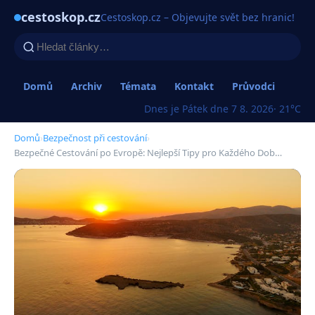
cestoskop.cz
Cestoskop.cz – Objevujte svět bez hranic!
Domů
Archiv
Témata
Kontakt
Průvodci
Dnes je Pátek dne 7 8. 2026
· 21°C
Domů
›
Bezpečnost při cestování
›
Bezpečné Cestování po Evropě: Nejlepší Tipy pro Každého Dob…