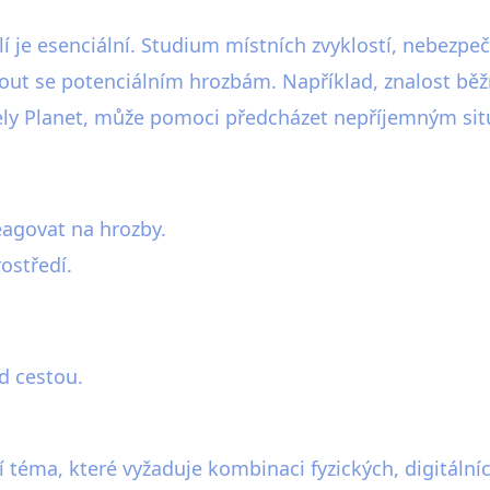
í je esenciální. Studium místních zvyklostí, nebezp
ut se potenciálním hrozbám. Například, znalost běžn
onely Planet, může pomoci předcházet nepříjemným si
eagovat na hrozby.
ostředí.
d cestou.
téma, které vyžaduje kombinaci fyzických, digitální