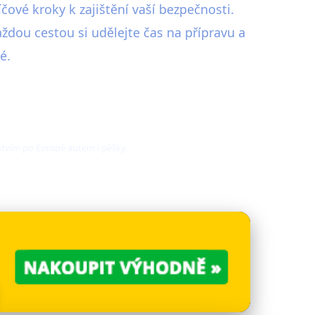
čové kroky k zajištění vaší bezpečnosti.
aždou cestou si udělejte čas na přípravu a
é.
stvím po Evropě autem i pěšky.