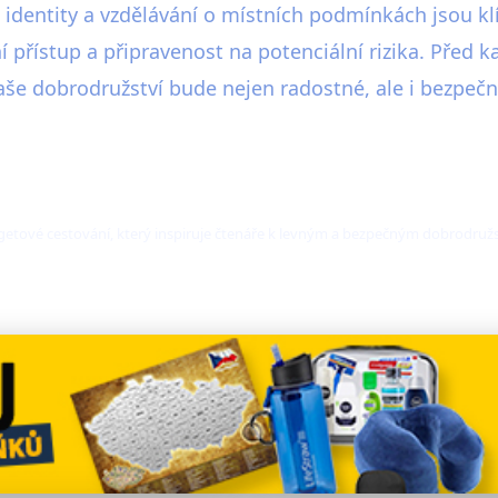
 identity a vzdělávání o místních podmínkách jsou klí
í přístup a připravenost na potenciální rizika. Před k
aše dobrodružství bude nejen radostné, ale i bezpečn
dgetové cestování, který inspiruje čtenáře k levným a bezpečným dobrodruž