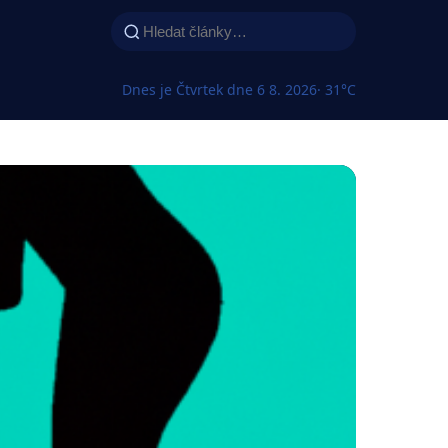
Dnes je Čtvrtek dne 6 8. 2026
· 31°C