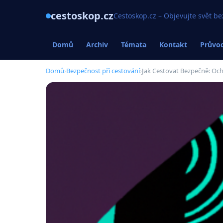
cestoskop.cz
Cestoskop.cz – Objevujte svět be
Domů
Archiv
Témata
Kontakt
Průvod
Domů
›
Bezpečnost při cestování
›
Jak Cestovat Bezpečně: Oc