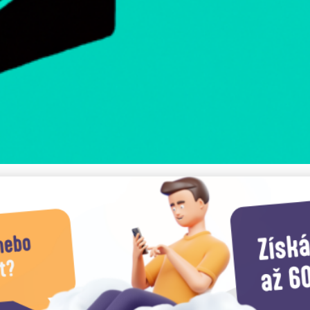
čně: Ochrana Před Krádež