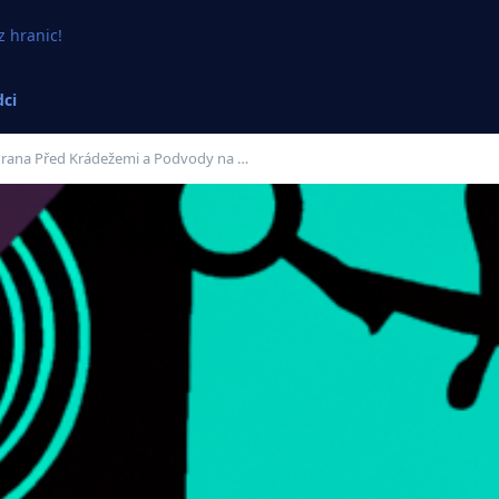
z hranic!
ci
hrana Před Krádežemi a Podvody na …