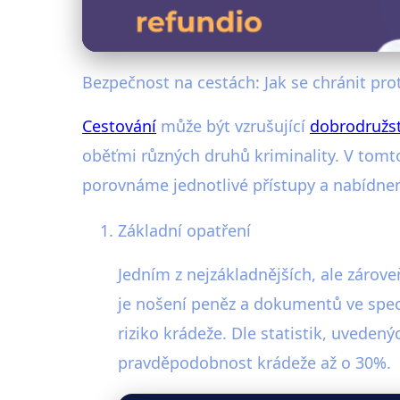
Bezpečnost na cestách: Jak se chránit pr
Cestování
může být vzrušující
dobrodružst
oběťmi různých druhů kriminality. V tomt
porovnáme jednotlivé přístupy a nabídneme
Základní opatření
Jedním z nejzákladnějších, ale zárov
je nošení peněz a dokumentů ve spe
riziko krádeže. Dle statistik, uveden
pravděpodobnost krádeže až o 30%.