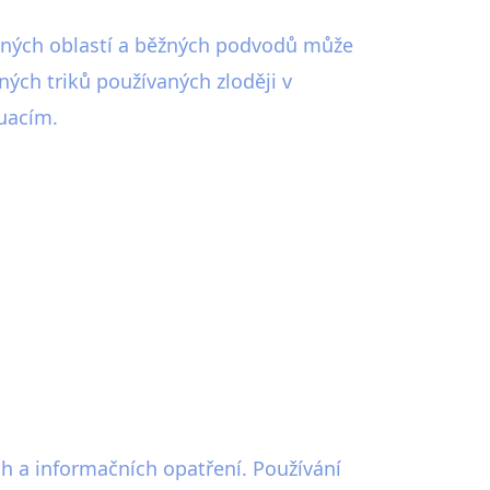
ečných oblastí a běžných podvodů může
ých triků používaných zloději v
tuacím.
ch a informačních opatření. Používání