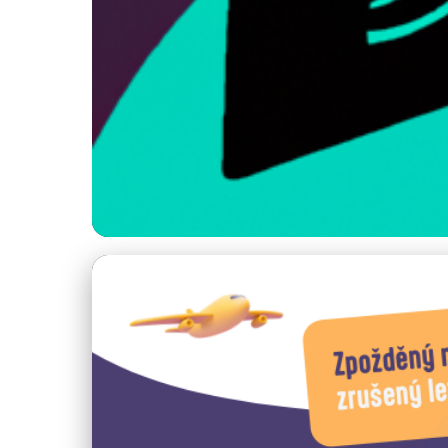
Bezpečnost při cestování
Jak Cestovat Bezpe
Cestách
25. 5. 2025
· 4 min čtení · Autor: Vojtěch Štěpánek