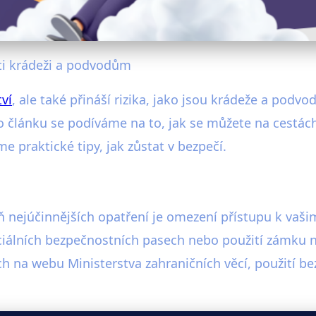
oti krádeži a podvodům
ví
, ale také přináší rizika, jako jsou krádeže a podvod
o článku se podíváme na to, jak se můžete na cestác
 praktické tipy, jak zůstat v bezpečí.
eň nejúčinnějších opatření je omezení přístupu k va
ciálních bezpečnostních pasech nebo použití zámku 
ých na webu Ministerstva zahraničních věcí, použití b