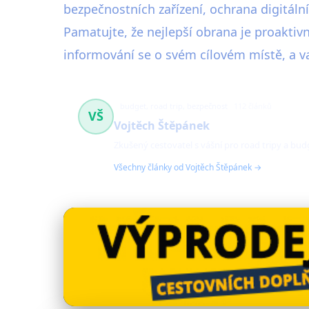
bezpečnostních zařízení, ochrana digitální
Pamatujte, že nejlepší obrana je proaktivn
informování se o svém cílovém místě, a v
budget, road trip, bezpečnost
112 článků
VŠ
Vojtěch Štěpánek
Zkušený cestovatel s vášní pro road tripy a bu
Všechny články od Vojtěch Štěpánek →