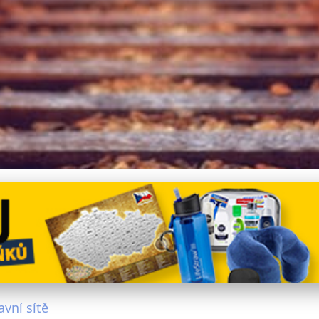
vat po Evropě: Průvodce D
avní sítě