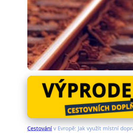
Cestování po Evropě
Jak Efektivně Cesto
9. 12. 2025
· 4 min čtení · Autor: Radim Vávra
Cestování
v Evropě: Jak využít místní dopr