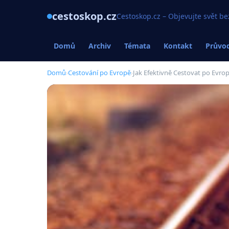
cestoskop.cz
Cestoskop.cz – Objevujte svět be
Domů
Archiv
Témata
Kontakt
Průvod
Domů
›
Cestování po Evropě
›
Jak Efektivně Cestovat po Evro