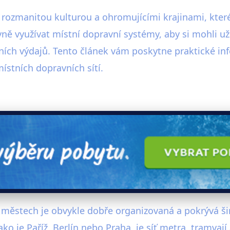
, rozmanitou kulturou a ohromujícími krajinami, které 
ivně využívat místní dopravní systémy, aby si mohli u
vních výdajů. Tento článek vám poskytne praktické in
stních dopravních sítí.
ěstech je obvykle dobře organizovaná a pokrývá širo
o je Paříž, Berlín nebo Praha, je síť metra, tramvaj