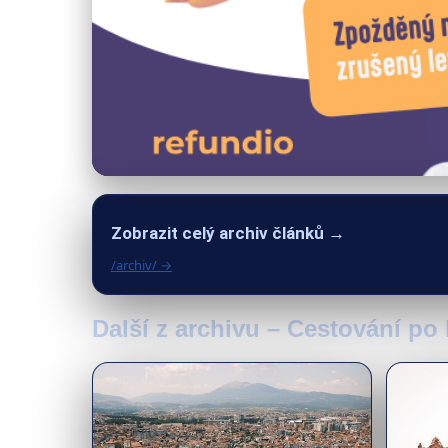
Zobrazit celý archiv článků →
/archiv/ →
Další z archivu – Cestování po