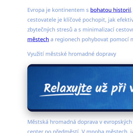
Evropa je kontinentem s
bohatou historií
cestovatele je klíčové pochopit, jak efekt
zbytečných stresů a s minimalizací cesto
městech
a regionech pohybovat pomocí mí
Využití městské hromadné dopravy
Městská hromadná doprava v evropských m
center po předměstí. V mnoha městech, jak