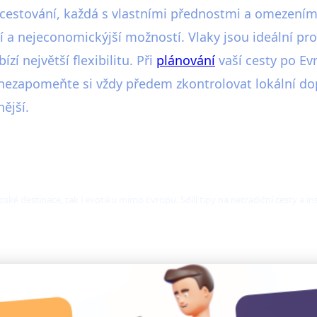
 cestování, každá s vlastními přednostmi a omezeními
a nejeconomickýjší možností. Vlaky jsou ideální pro
í největší flexibilitu. Při
plánování
vaší cesty po Evr
 A nezapomeňte si vždy předem zkontrolovat lokální d
ější.
ské destinace, tak i exotiku mimo Evropu. Sdílí tipy na netradiční cesty a i