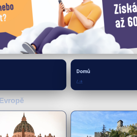
Domů
/ →
 Evropě