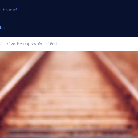
z hranic!
ci
pě: Průvodce Dopravními Sítěmi