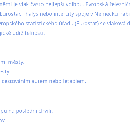
ěmi je vlak často nejlepší volbou. Evropská železničn
Eurostar, Thalys nebo intercity spoje v Německu nabí
opského statistického úřadu (Eurostat) se vlaková d
ické udržitelnosti.
ými městy.
sty.
s cestováním autem nebo letadlem.
pu na poslední chvíli.
ny.