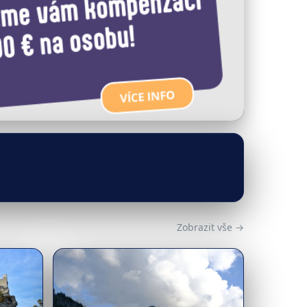
Zobrazit vše →