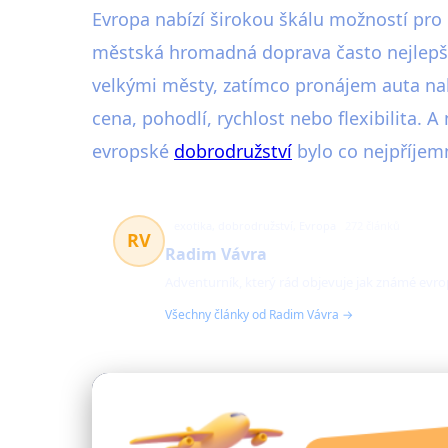
Evropa nabízí širokou škálu možností pro
městská hromadná doprava často nejlepší 
velkými městy, zatímco pronájem auta nabíz
cena, pohodlí, rychlost nebo flexibilita.
evropské
dobrodružství
bylo co nejpříjemn
exotika, dobrodružství, Evropa
272 článků
RV
Radim Vávra
Adventurník, který rád objevuje jak známé evrop
Všechny články od Radim Vávra →