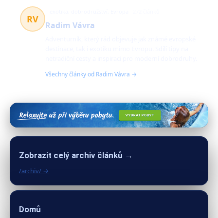
exotika, dobrodružství, Evropa
272 článků
RV
Radim Vávra
Adventurník, který rád objevuje jak známé evropské
destinace, tak i exotiku mimo Evropu. Sdílí tipy na
netradiční cesty a inspiraci pro moderní dobrodruhy.
Všechny články od Radim Vávra →
Zobrazit celý archiv článků →
/archiv/ →
Domů