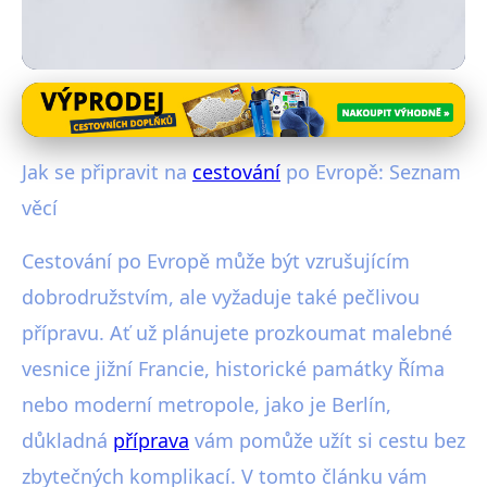
Cestování po Evropě
Kompletní Průvodce Přípravou na
Jak se připravit na
cestování
po Evropě: Seznam
Cestu po Evropě: Co
věcí
Nezapomenout
Cestování po Evropě může být vzrušujícím
20. 12. 2025
· 4 min čtení · Autor: Radim Vávra
dobrodružstvím, ale vyžaduje také pečlivou
přípravu. Ať už plánujete prozkoumat malebné
vesnice jižní Francie, historické památky Říma
nebo moderní metropole, jako je Berlín,
důkladná
příprava
vám pomůže užít si cestu bez
zbytečných komplikací. V tomto článku vám