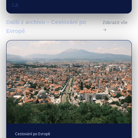
/ →
Další z archivu – Cestování po
Zobrazit vše
→
Evropě
Cestování po Evropě