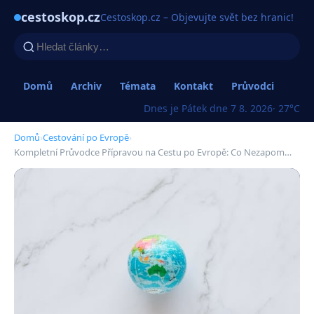
cestoskop.cz
Cestoskop.cz – Objevujte svět bez hranic!
Domů
Archiv
Témata
Kontakt
Průvodci
Dnes je Pátek dne 7 8. 2026
· 27°C
Domů
›
Cestování po Evropě
›
Kompletní Průvodce Přípravou na Cestu po Evropě: Co Nezapom…