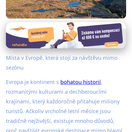
Cestování po Evropě
Objavte Evropu Bez Davů: Top
Místa pro Návštěvu Mimo Sezónu
Místa v Evropě, která stojí za návštěvu mimo
18. 9. 2025
· 4 min čtení · Autor: Radim Vávra
sezónu
Evropa je kontinent s
bohatou historií
,
rozmanitými kulturami a dechberoucími
krajinami, který každoročně přitahuje miliony
turistů. Ačkoliv vrcholné letní měsíce jsou
tradičně nejživější, existuje mnoho důvodů,
proč navštívit evropské destinace mimo hlavní