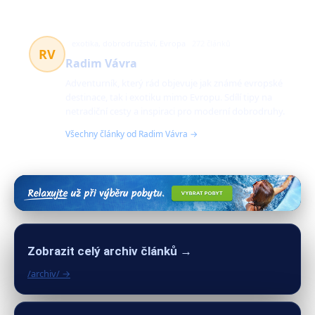
exotika, dobrodružství, Evropa
272 článků
RV
Radim Vávra
Adventurník, který rád objevuje jak známé evropské
destinace, tak i exotiku mimo Evropu. Sdílí tipy na
netradiční cesty a inspiraci pro moderní dobrodruhy.
Všechny články od Radim Vávra →
Zobrazit celý archiv článků →
/archiv/ →