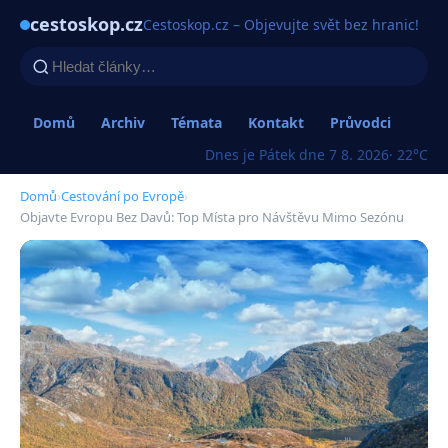
cestoskop.cz
Cestoskop.cz – Objevujte svět bez hranic!
Domů
Archiv
Témata
Kontakt
Průvodci
Dnes je Pátek dne 7 8. 2026
· 22°C
Domů
›
Cestování po Evropě
›
Objavte Evropu Bez Davů: Top Místa pro Návštěvu Mimo Sezónu