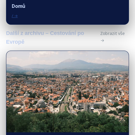
Domů
/ →
Další z archivu – Cestování po
Zobrazit vše
→
Evropě