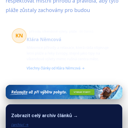
respektovat místní přírodu a pravidla, aby tyto
pláže zůstaly zachovány pro budou
příroda, víkendové výlety, pláže
66 článků
KN
Klára Němcová
Milovnice přírody a relaxace, která ráda objevuje
letní pláže a řeky Evropy, stejně jako tipy na
víkendové výlety mimo rušná centra měst.
Všechny články od Klára Němcová →
Zobrazit celý archiv článků →
/archiv/ →