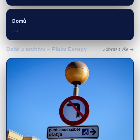
Domů
/ →
Další z archivu – Pláže Evropy
Zobrazit vše →