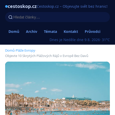
cestoskop.cz
Cestoskop.cz – Objevujte svět bez hranic!
Domů
Archiv
Témata
Kontakt
Průvodci
Dnes je Neděle dne 9 8. 2026
· 31°C
Domů
›
Pláže Evropy
›
Objevte 10 Skrytých Plážových Rájů v Evropě Bez Davů