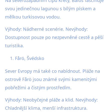
Na severozápadním cípu Kréty, Balos fascinuje
svou jedinečnou lagunou s bílým pískem a
mělkou turkisovou vodou.
Výhody: Nádherné scenérie. Nevýhody:
Dostupnost pouze po nezpevněné cestě a pěší
turistika.
Fårö, Švédsko
Sever Evropy má také co nabídnout. Pláže na
ostrově Fårö jsou známé svými kamenitými
pobřežími a čistým prostředím.
Výhody: Neobyčejné pláže a klid. Nevýhody:
Chladnější klima, menší infrastruktura.