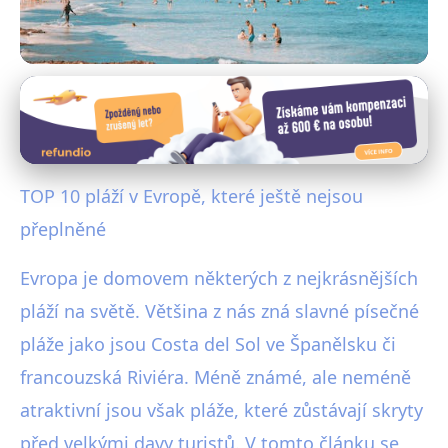
Pláže Evropy
Objevte 10 Skrytých Plážových
Rájů v Evropě Bez Davů
TOP 10 pláží v Evropě, které ještě nejsou
5. 6. 2025
· 4 min čtení · Autor: Klára Němcová
přeplněné
Evropa je domovem některých z nejkrásnějších
pláží na světě. Většina z nás zná slavné písečné
pláže jako jsou Costa del Sol ve Španělsku či
francouzská Riviéra. Méně známé, ale neméně
atraktivní jsou však pláže, které zůstávají skryty
před velkými davy turistů. V tomto článku se