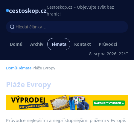
Cestoskop.cz – Objevujte svět bez
cestoskop.cz
hranic!
Domů
Archiv
Témata
Kontakt
Průvodci
8. srpna 2026
· 22°C
Domů
›
Témata
›
Pláže Evropy
Pláže Evropy
Průvodce nejlepšími a nejpřístupnějšími plážemi v Evropě.