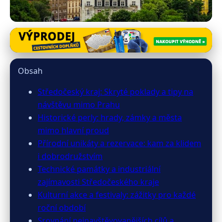
cestoskop.cz
Objevte Středočeský kraj:
Obsah
Historie, Příroda a Skryté
Středočeský kraj: Skryté poklady a tipy na
Poklady Mimo Prahu
návštěvu mimo Prahu
Historické perly: hrady, zámky a města
8. 3. 2026
· 10 min čtení · Autor: Klára Němcová
mimo hlavní proud
Přírodní unikáty a rezervace: kam za klidem
i dobrodružstvím
Technické památky a industriální
zajímavosti Středočeského kraje
Kulturní akce a festivaly: zážitky pro každé
roční období
Srovnání nejnavštěvovanějších cílů a