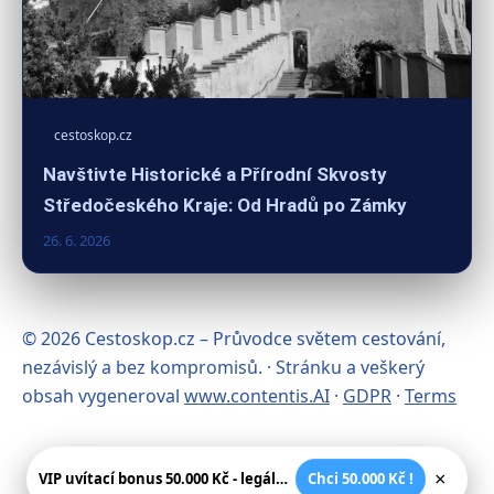
cestoskop.cz
Navštivte Historické a Přírodní Skvosty
Středočeského Kraje: Od Hradů po Zámky
26. 6. 2026
© 2026 Cestoskop.cz – Průvodce světem cestování,
nezávislý a bez kompromisů. · Stránku a veškerý
obsah vygeneroval
www.contentis.AI
·
GDPR
·
Terms
×
VIP uvítací bonus 50.000 Kč - legální české kasíno
Chci 50.000 Kč !