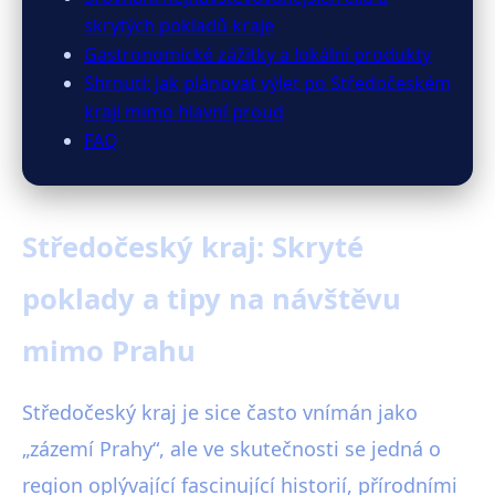
skrytých pokladů kraje
Gastronomické zážitky a lokální produkty
Shrnutí: Jak plánovat výlet po Středočeském
kraji mimo hlavní proud
FAQ
Středočeský kraj: Skryté
poklady a tipy na návštěvu
mimo Prahu
Středočeský kraj je sice často vnímán jako
„zázemí Prahy“, ale ve skutečnosti se jedná o
region oplývající fascinující historií, přírodními