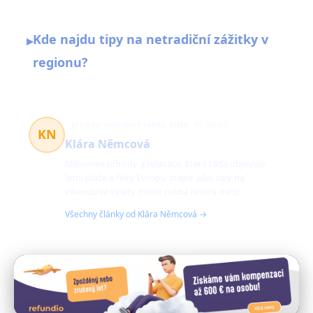
Kde najdu tipy na netradiční zážitky v
▸
regionu?
příroda, víkendové výlety, pláže
66 článků
KN
Klára Němcová
Milovnice přírody a relaxace, která ráda objevuje
letní pláže a řeky Evropy, stejně jako tipy na
víkendové výlety mimo rušná centra měst.
Všechny články od Klára Němcová →