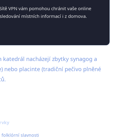
. Sítě VPN vám pomohou chránit vaše online
sledování místních informací i z domova.
h katedrál nacházejí zbytky synagog a
 nebo placinte (tradiční pečivo plněné
tů.
prvky
 folklórní slavnosti