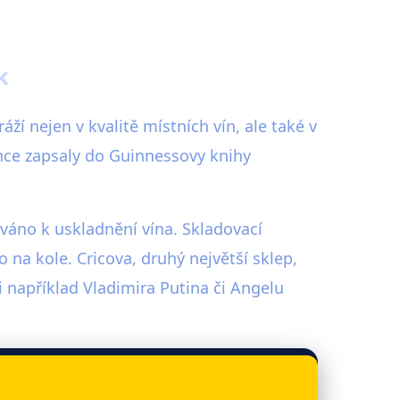
k
ží nejen v kvalitě místních vín, ale také v
nce zapsaly do Guinnessovy knihy
íváno k uskladnění vína. Skladovací
na kole. Cricova, druhý největší sklep,
i například Vladimira Putina či Angelu