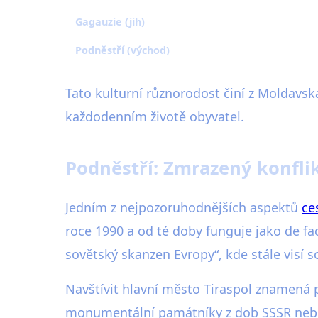
Gagauzie (jih)
Podněstří (východ)
Tato kulturní různorodost činí z Moldavska 
každodenním životě obyvatel.
Podněstří: Zmrazený konfli
Jedním z nejpozoruhodnějších aspektů
ce
roce 1990 a od té doby funguje jako de fa
sovětský skanzen Evropy“, kde stále visí 
Navštívit hlavní město Tiraspol znamená
monumentální památníky z dob SSSR nebo o