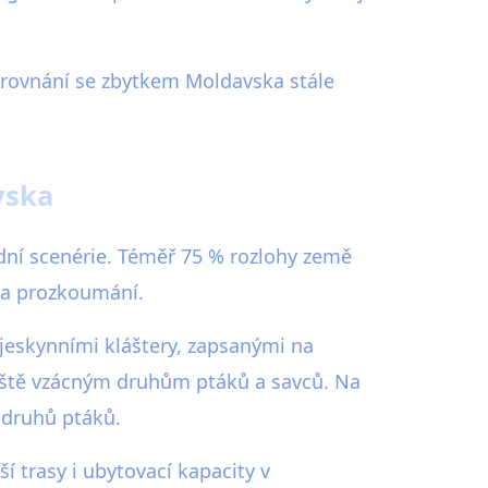
 srovnání se zbytkem Moldavska stále
vska
dní scenérie. Téměř 75 % rozlohy země
 za prozkoumání.
jeskynními kláštery, zapsanými na
čiště vzácným druhům ptáků a savců. Na
 druhů ptáků.
í trasy i ubytovací kapacity v