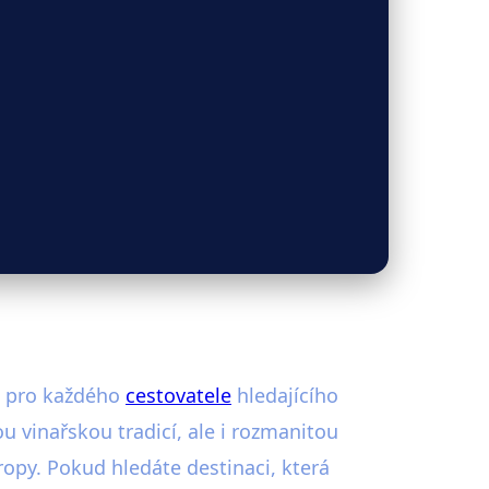
í pro každého
cestovatele
hledajícího
u vinařskou tradicí, ale i rozmanitou
opy. Pokud hledáte destinaci, která