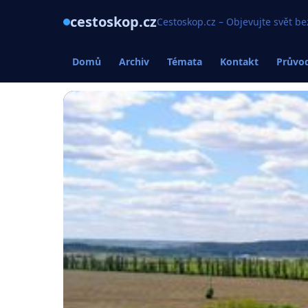
cestoskop.cz
Cestoskop.cz – Objevujte svět be
Domů
Archiv
Témata
Kontakt
Průvod