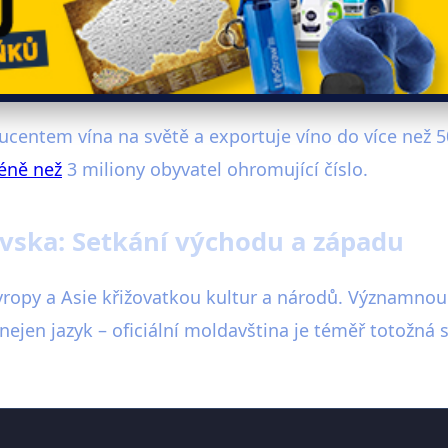
ucentem vína na světě a exportuje víno do více než 5
éně než
3 miliony obyvatel ohromující číslo.
vska: Setkání východu a západu
vropy a Asie křižovatkou kultur a národů. Významnou r
nejen jazyk – oficiální moldavština je téměř totožná 