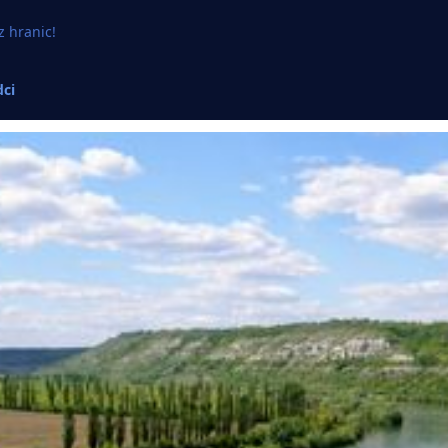
z hranic!
ci