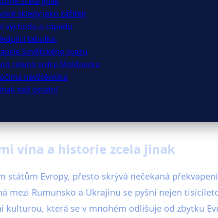
torie zcela jinak
vské sklepy jako zážitek
ní východu a západu
edující tabulka:
kapsle Sovětského svazu
utá zelená srdce Moldavska
i očima návštěvníka
jinak než ostatní
i vína a historie zcela jinak
m státům Evropy, přesto skrývá nečekaná překvapen
ná mezi Rumunsko a Ukrajinu se pyšní nejen tisícileto
í kulturou, která se v mnohém odlišuje od zbytku Evr