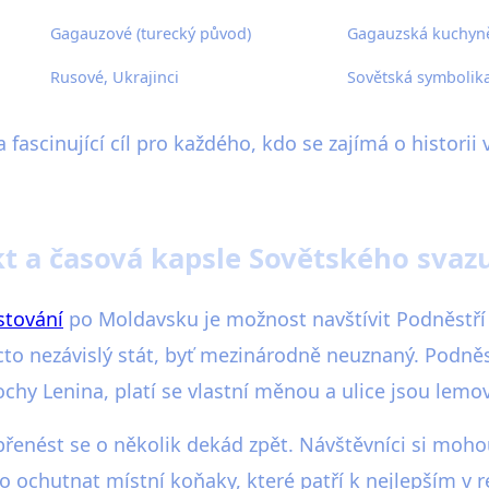
Gagauzové (turecký původ)
Gagauzská kuchyně,
Rusové, Ukrajinci
Sovětská symbolika
fascinující cíl pro každého, kdo se zajímá o historii v
kt a časová kapsle Sovětského svaz
stování
po Moldavsku je možnost navštívit Podněstří 
cto nezávislý stát, byť mezinárodně neuznaný. Podněs
sochy Lenina, platí se vlastní měnou a ulice jsou lem
 přenést se o několik dekád zpět. Návštěvníci si m
chutnat místní koňaky, které patří k nejlepším v re