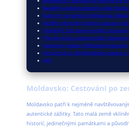
Moldavsko: Cestování po zemi vína a his
Největší vinařské podzemí světa: Molda
Kulturní rozmanitost Moldavska: Setká
Rozdíly v etnickém složení ukazuje i násl
Podněstří: Zmrazený konflikt a časová 
Přírodní krásy a ekoturistika: Zapomen
Festivaly a tradice: Moldavské slavnost
Shrnutí: Jak si užít Moldavsko naplno a 
FAQ
Moldavsko: Cestování po zem
Moldavsko patří k nejméně navštěvovaný
autentické zážitky. Tato malá země vklíně
historií, jedinečnými památkami a původn