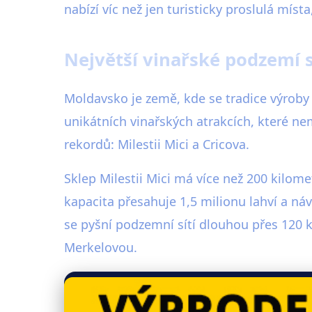
nabízí víc než jen turisticky proslulá mís
Největší vinařské podzemí s
Moldavsko je země, kde se tradice výroby ví
unikátních vinařských atrakcích, které n
rekordů: Milestii Mici a Cricova.
Sklep Milestii Mici má více než 200 kilom
kapacita přesahuje 1,5 milionu lahví a ná
se pyšní podzemní sítí dlouhou přes 120 k
Merkelovou.