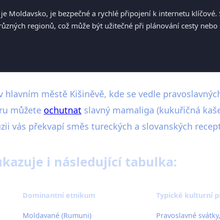
je Moldavsko, je bezpečné a rychlé připojení k internetu klíčové
ůzných regionů, což může být užitečné při plánování cesty nebo 
v hlavním městě Kišiněvě, kde se vedle pravoslavnýc
eru můžete
ochutnat
slavný mamaliga (kukuřičná kaše)
zii vás překvapí směs tureckých a slovanských recep
kazuje i následující tabulka:
Dominantní etnikum
Typické kulturní 
Moldavané (Rumuni)
Pravoslavné svátky,