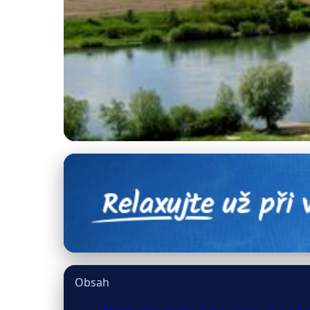
cestoskop.cz
Poznejte Moldavsko:
23. 6. 2026
· 9 min čtení · Autor: Jakub Svatoš
Obsah