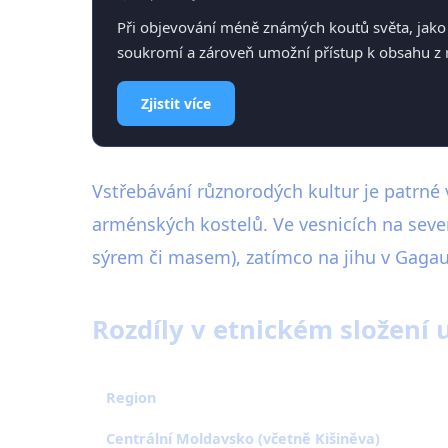
Při objevování méně známých koutů světa, jako 
soukromí a zároveň umožní přístup k obsahu z r
Zjistit více
Vstřebávání různorodých kultur je patrné 
arménských kostelů. Ve vesnicích na sev
sýrem či masem), zatímco na jihu v Gagau
Rozdíly v etnickém složení u
Region
Centrální Moldavsko (včetně Kišiněva)