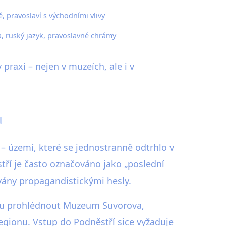
 pravoslaví s východními vlivy
, ruský jazyk, pravoslavné chrámy
 praxi – nejen v muzeích, ale i v
u
– území, které se jednostranně odtrhlo v
tří je často označováno jako „poslední
ovány propagandistickými hesly.
ohou prohlédnout Muzeum Suvorova,
gionu. Vstup do Podněstří sice vyžaduje