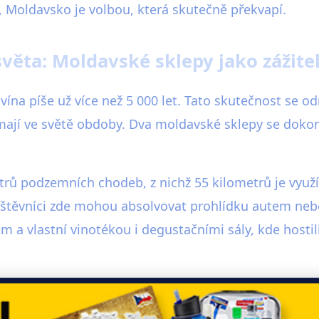
ta, Moldavsko je volbou, která skutečně překvapí.
věta: Moldavské sklepy jako zážite
na píše už více než 5 000 let. Tato skutečnost se odrá
emají ve světě obdoby. Dva moldavské sklepy se doko
etrů podzemních chodeb, z nichž 55 kilometrů je využ
vštěvníci zde mohou absolvovat prohlídku autem nebo 
m a vlastní vinotékou i degustačními sály, kde hostil