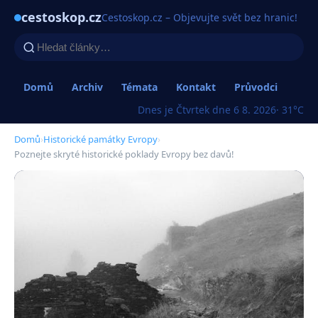
cestoskop.cz
Cestoskop.cz – Objevujte svět bez hranic!
Domů
Archiv
Témata
Kontakt
Průvodci
Dnes je Čtvrtek dne 6 8. 2026
· 31°C
Domů
›
Historické památky Evropy
›
Poznejte skryté historické poklady Evropy bez davů!