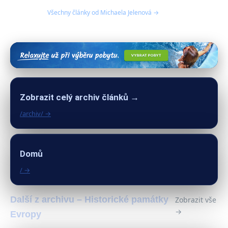
Všechny články od Michaela Jelenová →
Zobrazit celý archiv článků →
/archiv/ →
Domů
/ →
Další z archivu – Historické památky
Zobrazit vše
→
Evropy