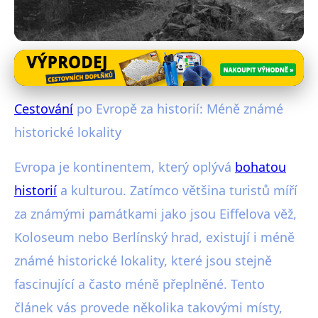
Historické památky Evropy
Poznejte skryté historické
Cestování
po Evropě za historií: Méně známé
poklady Evropy bez davů!
historické lokality
11. 11. 2025
· 4 min čtení · Autor: Michaela Jelenová
Evropa je kontinentem, který oplývá
bohatou
historií
a kulturou. Zatímco většina turistů míří
za známými památkami jako jsou Eiffelova věž,
Koloseum nebo Berlínský hrad, existují i méně
známé historické lokality, které jsou stejně
fascinující a často méně přeplněné. Tento
článek vás provede několika takovými místy,