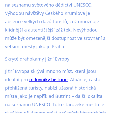
na seznamu světového dědictví UNESCO.
Výhodou návštěvy Českého Krumlova je
absence velkých davů turistů, což umožňuje
klidnější a autentičtější zážitek. Nevýhodou
může být omezenější dostupnost ve srovnání s
většími městy jako je Praha.
Skryté drahokamy jižní Evropy
Jižní Evropa skrývá mnoho míst, která jsou
ideální pro
milovníky historie
. Albánie, často
přehlížená turisty, nabízí úžasná historická
místa jako je například Butrint – další lokalita
na seznamu UNESCO. Toto starověké město je
skvělým příkladem měst z různých historických