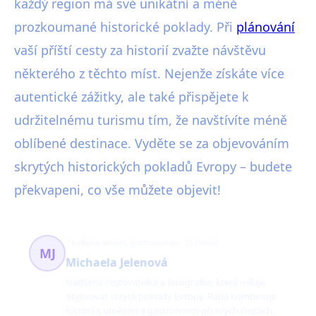
každý region má své unikátní a méně
prozkoumané historické poklady. Při
plánování
vaší příští cesty za historií zvažte návštěvu
některého z těchto míst. Nejenže získáte více
autentické zážitky, ale také přispějete k
udržitelnému turismu tím, že navštívíte méně
oblíbené destinace. Vyděte se za objevováním
skrytých historických pokladů Evropy – budete
překvapeni, co vše můžete objevit!
kultura, umění, gastronomie
35 článků
MJ
Michaela Jelenová
Nadšená cestovatelka a fotografka, která miluje
objevovat skryté poklady Evropy. Ráda kombinuje
historii s uměním a gastronomií při svých cestách.