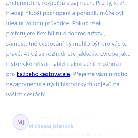
preferencích, rozpočtu a zájmech. Pro ty, kteří
hledají hlubší pochopení a pohodlí, může být
ideální volbou průvodce. Pokud však
preferujete flexibilitu a dobrodružství,
samostatné cestování by mohlo být pro vás to
pravé. Ať už se rozhodnete jakkoliv, Evropa jako
historické hřiště nabízí nekonečné možnosti
pro
každého cestovatele
. Přejeme vám mnoho
nezapomenutelných historických objevů na
vašich cestách!
kultura, umění, gastronomie
35 článků
MJ
Michaela Jelenová
Nadšená cestovatelka a fotografka, která miluje