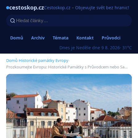
cestoskop.cz
Cestoskop.cz – Objevujte svět bez hranic!
Domů
Archiv
Témata
Kontakt
Průvodci
Dnes je Neděle dne 9 8. 2026
· 31°C
Domů
›
Historické památky Evropy
›
Prozkoumejte Evropu: Historické Památky s Průvodcem nebo Sa…