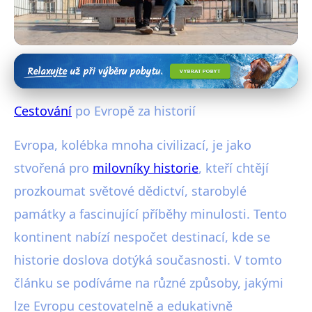
Historické památky Evropy
Prozkoumejte Evropu: Historické
Cestování
po Evropě za historií
Památky s Průvodcem nebo
Evropa, kolébka mnoha civilizací, je jako
Sami?
stvořená pro
milovníky historie
, kteří chtějí
19. 12. 2025
· 3 min čtení · Autor: Michaela Jelenová
prozkoumat světové dědictví, starobylé
památky a fascinující příběhy minulosti. Tento
kontinent nabízí nespočet destinací, kde se
historie doslova dotýká současnosti. V tomto
článku se podíváme na různé způsoby, jakými
lze Evropu cestovatelně a edukativně