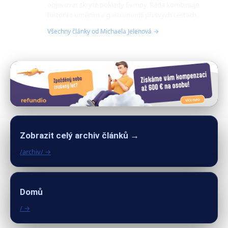
objevovat skryté poklady Evropy. Ráda kombinuje
historii s uměním a gastronomií při svých cestách.
Všechny články od Michaela Jelenová →
Zobrazit celý archiv článků →
/archiv/ →
Domů
/ →