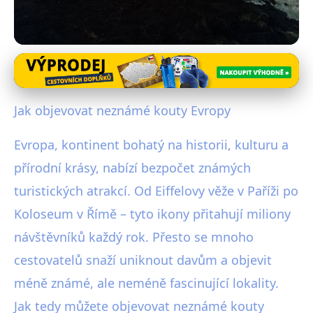
Cestování po Evropě
Průvodce objevováním skrytých
Jak objevovat neznámé kouty Evropy
klenotů Evropy bez davů
Evropa, kontinent bohatý na historii, kulturu a
20. 2. 2026
· 4 min čtení · Autor: Radim Vávra
přírodní krásy, nabízí bezpočet známých
turistických atrakcí. Od Eiffelovy věže v Paříži po
Koloseum v Římě – tyto ikony přitahují miliony
návštěvníků každý rok. Přesto se mnoho
cestovatelů snaží uniknout davům a objevit
méně známé, ale neméně fascinující lokality.
Jak tedy můžete objevovat neznámé kouty