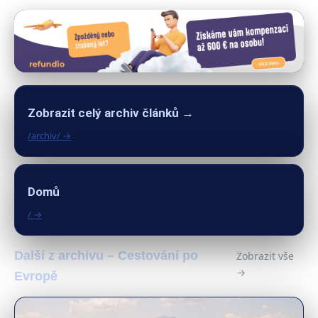
Zobrazit celý archiv článků →
/archiv/ →
Domů
/ →
Další z archivu – Cestování po
Zobrazit vše
→
Evropě