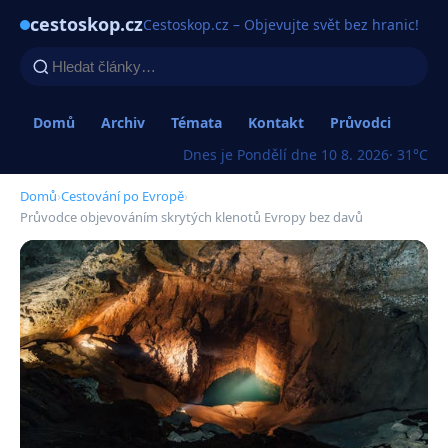
cestoskop.cz
Cestoskop.cz – Objevujte svět bez hranic!
Domů
Archiv
Témata
Kontakt
Průvodci
Dnes je Pondělí dne 10 8. 2026
· 31°C
Domů
›
Cestování po Evropě
›
Průvodce objevováním skrytých klenotů Evropy bez davů