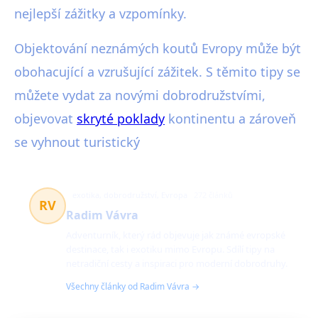
nejlepší zážitky a vzpomínky.
Objektování neznámých koutů Evropy může být
obohacující a vzrušující zážitek. S těmito tipy se
můžete vydat za novými dobrodružstvími,
objevovat
skryté poklady
kontinentu a zároveň
se vyhnout turistický
exotika, dobrodružství, Evropa
272 článků
RV
Radim Vávra
Adventurník, který rád objevuje jak známé evropské
destinace, tak i exotiku mimo Evropu. Sdílí tipy na
netradiční cesty a inspiraci pro moderní dobrodruhy.
Všechny články od Radim Vávra →