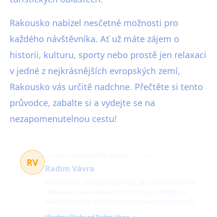
Rakousko nabízel nesčetné možnosti pro
každého návštěvníka. Ať už máte zájem o
historii, kulturu, sporty nebo prostě jen relaxaci
v jedné z nejkrásnějších evropských zemí,
Rakousko vás určitě nadchne. Přečtěte si tento
průvodce, zabalte si a vydejte se na
nezapomenutelnou cestu!
exotika, dobrodružství, Evropa
272 článků
RV
Radim Vávra
Adventurník, který rád objevuje jak známé evropské
destinace, tak i exotiku mimo Evropu. Sdílí tipy na
netradiční cesty a inspiraci pro moderní dobrodruhy.