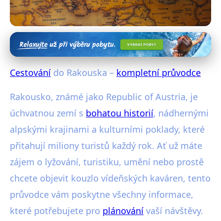
Cestování po Evropě
Cestování do Republic of Austria
Cestování
do Rakouska –
kompletní průvodce
– kompletní průvodce
Rakousko, známé jako Republic of Austria, je
27. 1. 2026
· 4 min čtení · Autor: Radim Vávra
úchvatnou zemí s
bohatou historií
, nádhernými
alpskými krajinami a kulturními poklady, které
přitahují miliony turistů každý rok. Ať už máte
zájem o lyžování, turistiku, umění nebo prostě
chcete objevit kouzlo vídeňských kaváren, tento
průvodce vám poskytne všechny informace,
které potřebujete pro
plánování
vaší návštěvy.