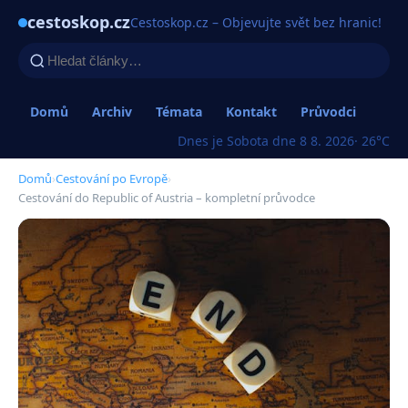
cestoskop.cz
Cestoskop.cz – Objevujte svět bez hranic!
Domů
Archiv
Témata
Kontakt
Průvodci
Dnes je Sobota dne 8 8. 2026
· 26°C
Domů
›
Cestování po Evropě
›
Cestování do Republic of Austria – kompletní průvodce