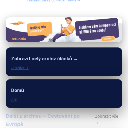
Všechny články od Radim Vávra →
Zobrazit celý archiv článků →
/archiv/ →
Domů
/ →
Další z archivu – Cestování po
Zobrazit vše
→
Evropě