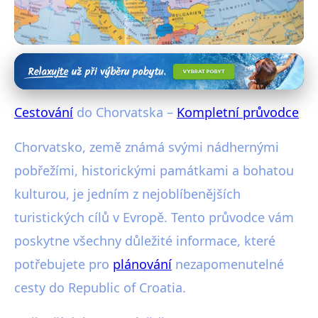
Cestování po Evropě
Cestování do Republic of Croatia
Cestování
do Chorvatska –
Kompletní průvodce
– kompletní průvodce
Chorvatsko, země známá svými nádhernými
27. 1. 2026
· 3 min čtení · Autor: Radim Vávra
pobřežími, historickými památkami a bohatou
kulturou, je jedním z nejoblíbenějších
turistických cílů v Evropě. Tento průvodce vám
poskytne všechny důležité informace, které
potřebujete pro
plánování
nezapomenutelné
cesty do Republic of Croatia.