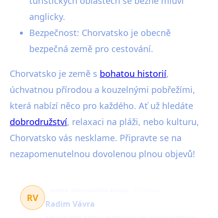
turistických oblastech se běžně mluví
anglicky.
Bezpečnost: Chorvatsko je obecně
bezpečná země pro cestování.
Chorvatsko je země s
bohatou historií
,
úchvatnou přírodou a kouzelnými pobřežími,
která nabízí něco pro každého. Ať už hledáte
dobrodružství
, relaxaci na pláži, nebo kulturu,
Chorvatsko vás nesklame. Připravte se na
nezapomenutelnou dovolenou plnou objevů!
exotika, dobrodružství, Evropa
272 článků
RV
Radim Vávra
Adventurník, který rád objevuje jak známé evropské