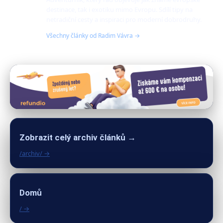
destinace, tak i exotiku mimo Evropu. Sdílí tipy na
netradiční cesty a inspiraci pro moderní dobrodruhy.
Všechny články od Radim Vávra →
Zobrazit celý archiv článků →
/archiv/ →
Domů
/ →