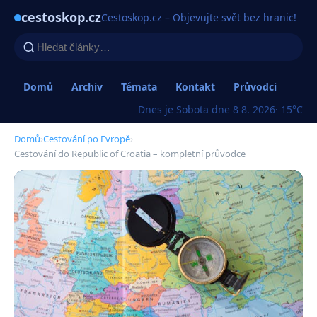
cestoskop.cz
Cestoskop.cz – Objevujte svět bez hranic!
Domů
Archiv
Témata
Kontakt
Průvodci
Dnes je Sobota dne 8 8. 2026
· 15°C
Domů
›
Cestování po Evropě
›
Cestování do Republic of Croatia – kompletní průvodce