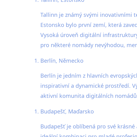
Tallinn je známý svými inovativními t
Estonsko bylo první zemí, která zav
Vysoká úroveň digitální infrastruktur
pro některé nomády nevýhodou, men
Berlín, Německo
Berlín je jedním z hlavních evropský
inspirativní a dynamické prostředí. 
aktivní komunita digitálních nomádů
Budapešť, Maďarsko
Budapešť je oblíbená pro své krásné a
ideální kombinaci pro mladé profesion