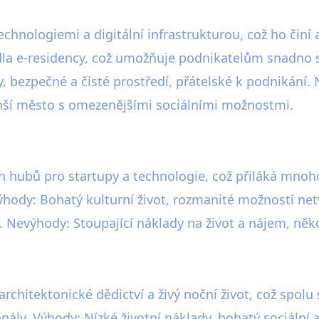
echnologiemi a digitální infrastrukturou, což ho činí
edla e-residency, což umožňuje podnikatelům snadno 
y, bezpečné a čisté prostředí, přátelské k podnikání.
ší město s omezenějšími sociálními možnostmi.
ch hubů pro startupy a technologie, což přiláká mnoho
Výhody: Bohatý kulturní život, rozmanité možnosti net
. Nevýhody: Stoupající náklady na život a nájem, ně
rchitektonické dědictví a živý noční život, což spolu 
ály. Výhody: Nízké životní náklady, bohatý sociální a