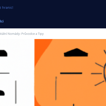
z hranic!
ci
itální Nomády: Průvodce a Tipy