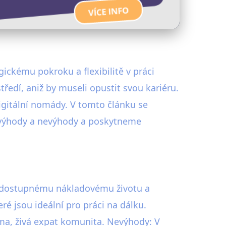
ickému pokroku a flexibilitě v práci
ředí, aniž by museli opustit svou kariéru.
digitální nomády. V tomto článku se
h výhody a nevýhody a poskytneme
e, dostupnému nákladovému životu a
é jsou ideální pro práci na dálku.
ima, živá expat komunita. Nevýhody: V