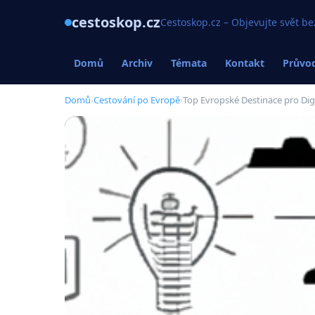
cestoskop.cz
Cestoskop.cz – Objevujte svět be
Domů
Archiv
Témata
Kontakt
Průvod
Domů
›
Cestování po Evropě
›
Top Evropské Destinace pro Dig