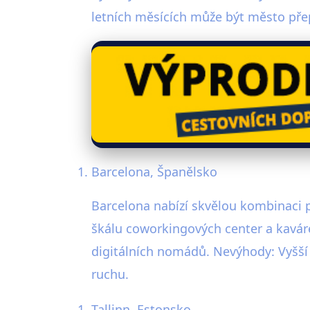
letních měsících může být město přep
Barcelona, Španělsko
Barcelona nabízí skvělou kombinaci p
škálu coworkingových center a kaváre
digitálních nomádů. Nevýhody: Vyšší 
ruchu.
Tallinn, Estonsko