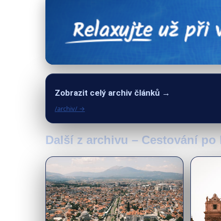
Zobrazit celý archiv článků →
/archiv/ →
Další z archivu – Cestování po