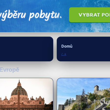
Domů
/ →
 Evropě