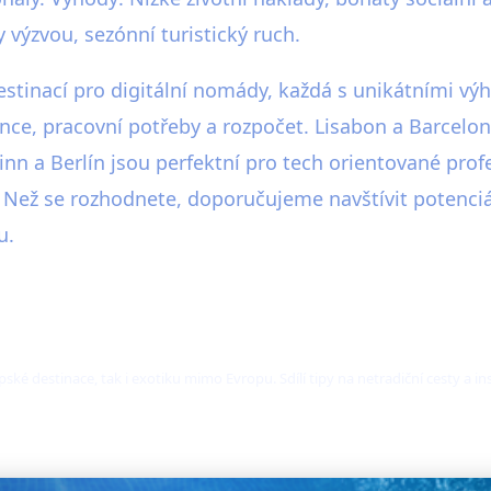
výzvou, sezónní turistický ruch.
estinací pro digitální nomády, každá s unikátními v
nce, pracovní potřeby a rozpočet. Lisabon a Barcelona 
linn a Berlín jsou perfektní pro tech orientované pro
. Než se rozhodnete, doporučujeme navštívit potenciá
u.
ské destinace, tak i exotiku mimo Evropu. Sdílí tipy na netradiční cesty a i