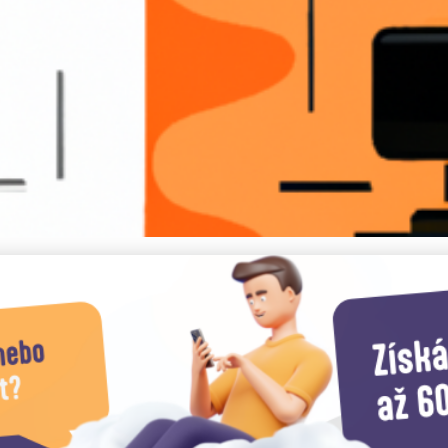
ace pro Digitální Nomády: