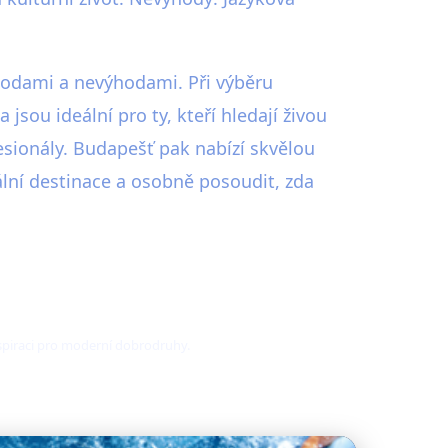
ýhodami a nevýhodami. Při výběru
jsou ideální pro ty, kteří hledají živou
fesionály. Budapešť pak nabízí skvělou
lní destinace a osobně posoudit, zda
nspiraci pro moderní dobrodruhy.