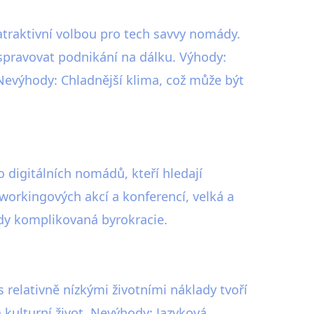
 atraktivní volbou pro tech savvy nomády.
spravovat podnikání na dálku. Výhody:
 Nevýhody: Chladnější klima, což může být
 digitálních nomádů, kteří hledají
workingových akcí a konferencí, velká a
kdy komplikovaná byrokracie.
s relativně nízkými životními náklady tvoří
 kulturní život. Nevýhody: Jazyková