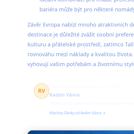
bariéra může být pro některé nomády 
Závěr Evropa nabízí mnoho atraktivních d
destinace je důležité zvážit osobní prefere
kulturu a přátelské prostředí, zatímco Tal
rovnováhu mezi náklady a kvalitou života
vyhovují vašim potřebám a životnímu styl
exotika, dobrodružství, Evropa
272 článků
RV
Radim Vávra
Adventurník, který rád objevuje jak známé evrop
Všechny články od Radim Vávra →