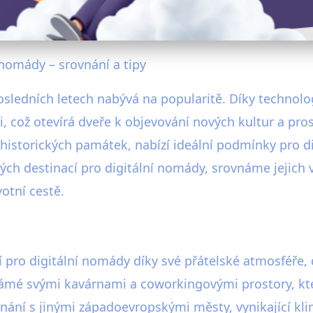
 nomády – srovnání a tipy
osledních letech nabývá na popularitě. Díky technolog
což otevírá dveře k objevování nových kultur a prost
 a historických památek, nabízí ideální podmínky pro 
ých destinací pro digitální nomády, srovnáme jejic
votní cestě.
cí pro digitální nomády díky své přátelské atmosféř
ámé svými kavárnami a coworkingovými prostory, kter
vnání s jinými západoevropskými městy, vynikající kl