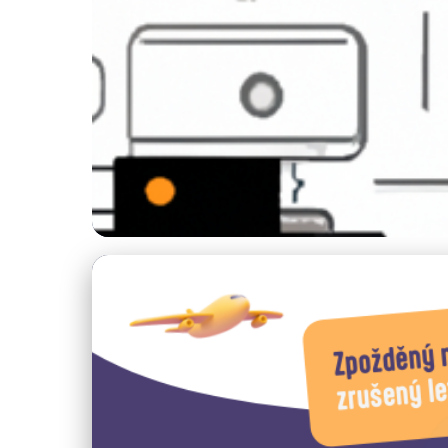
Cestování po Evropě
Top Evropské Destin
18. 5. 2025
· 4 min čtení · Autor: Radim Vávra