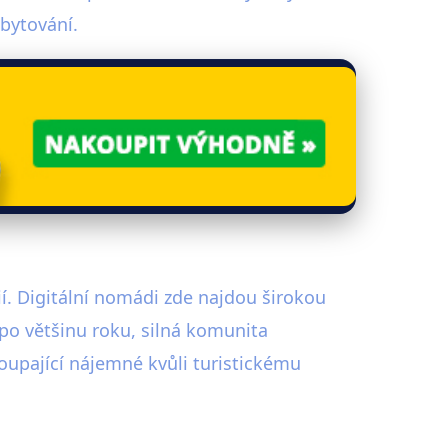
bytování.
í. Digitální nomádi zde najdou širokou
po většinu roku, silná komunita
oupající nájemné kvůli turistickému