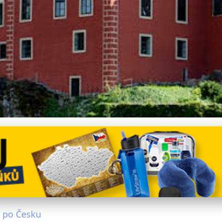
 Královské Trasy: Histori
y po Česku