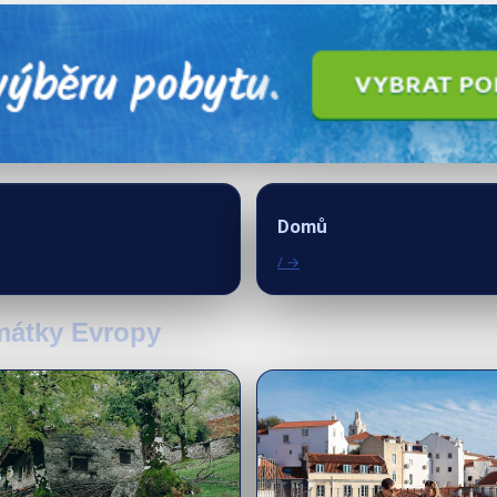
Domů
/ →
amátky Evropy