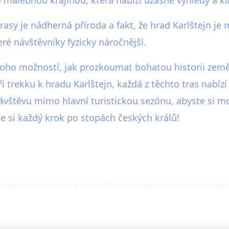
sy je nádherná příroda a fakt, že hrad Karlštejn je 
é návštěvníky fyzicky náročnější.
noho možností, jak prozkoumat bohatou historii země
 trekku k hradu Karlštejn, každá z těchto tras nabízí
štěvu mimo hlavní turistickou sezónu, abyste si mohl
e si každý krok po stopách českých králů!
e objevovat skryté poklady Evropy. Ráda kombinuje historii s uměním a gast