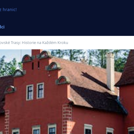
z hranic!
ci
ovské Trasy: Historie na Každém Kroku