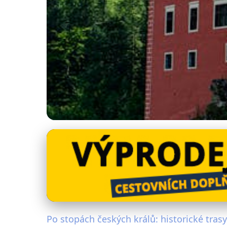
Historické památky Evropy
Prozkoumejte České
5. 9. 2025
· 4 min čtení · Autor: Michaela Jelenová
Po stopách českých králů: historické tras