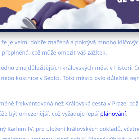
 že je velmi dobře značená a pokrývá mnoho klíčový
i přeplněná, což může omezit váš zážitek.
dno z nejdůležitějších královských měst v historii Č
 nebo kostnice v Sedlci. Toto město bylo důležité z
méně frekventovaná než Královská cesta v Praze, což
že být omezenější, což vyžaduje lepší
plánování
.
ený Karlem IV. pro uložení královských pokladů, včet
malebnou krajinou, která nabízí úžasné výhledy a kli