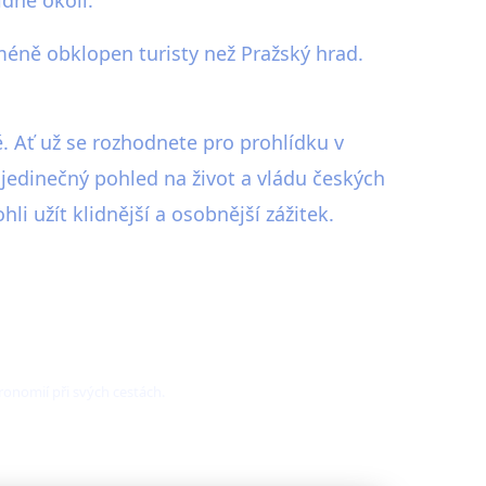
méně obklopen turisty než Pražský hrad.
. Ať už se rozhodnete pro prohlídku v
 jedinečný pohled na život a vládu českých
i užít klidnější a osobnější zážitek.
ronomií při svých cestách.