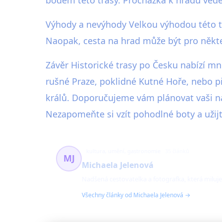
Výhody a nevýhody Velkou výhodou této tra
Naopak, cesta na hrad může být pro někter
Závěr Historické trasy po Česku nabízí m
rušné Praze, poklidné Kutné Hoře, nebo při
králů. Doporučujeme vám plánovat vaši náv
Nezapomeňte si vzít pohodlné boty a užijt
kultura, umění, gastronomie
35 článků
MJ
Michaela Jelenová
Nadšená cestovatelka a fotografka, která miluj
Všechny články od Michaela Jelenová →