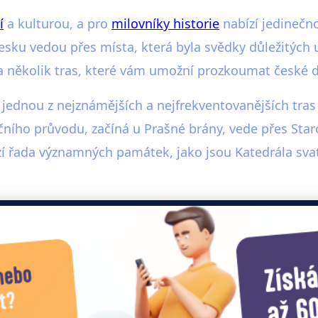
í
a kulturou, a pro
milovníky historie
nabízí jedinečno
esku vedou přes místa, která byla svědky důležitých ud
několik tras, které vám umožní prozkoumat české dědi
 jednou z nejznámějších a nejfrekventovanějších tras 
ního průvodu, začíná u Prašné brány, vede přes Sta
zí řada významných památek, jako jsou Katedrála sv