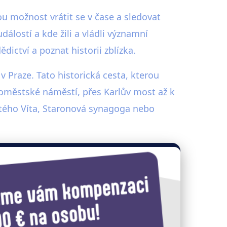
u možnost vrátit se v čase a sledovat
álostí a kde žili a vládli významní
ctví a poznat historii zblízka.
v Praze. Tato historická cesta, kterou
roměstské náměstí, přes Karlův most až k
atého Víta, Staronová synagoga nebo