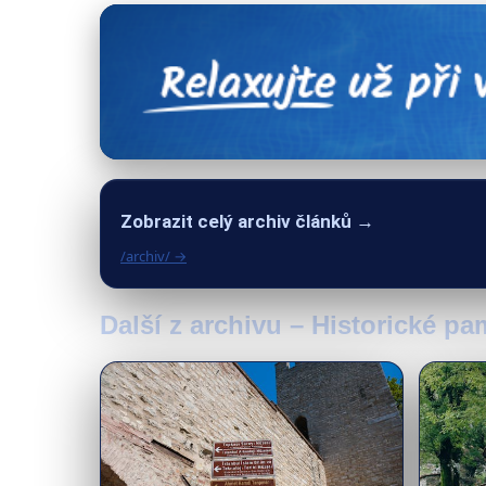
Zobrazit celý archiv článků →
/archiv/ →
Další z archivu – Historické p