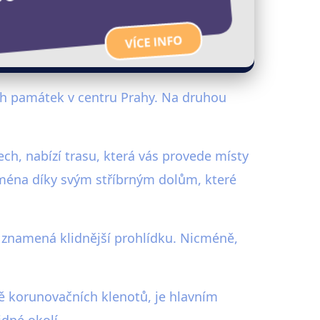
ch památek v centru Prahy. Na druhou
ech, nabízí trasu, která vás provede místy
ejména díky svým stříbrným dolům, které
 znamená klidnější prohlídku. Nicméně,
ně korunovačních klenotů, je hlavním
dné okolí.