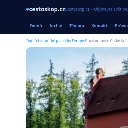
cestoskop.cz
Cestoskop.cz – Objevujte svět be
Domů
Archiv
Témata
Kontakt
Průvod
Domů
›
Historické památky Evropy
›
Prozkoumejte České Král